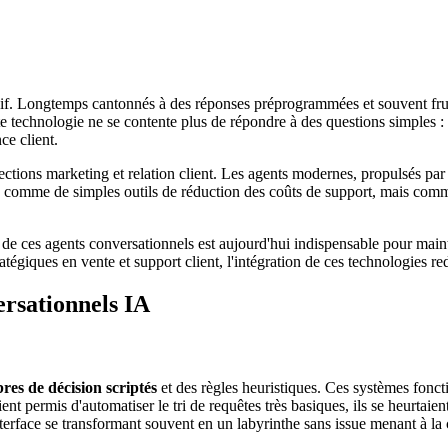
écisif. Longtemps cantonnés à des réponses préprogrammées et souvent frus
te technologie ne se contente plus de répondre à des questions simples : 
e client.
ctions marketing et relation client. Les agents modernes, propulsés par de
us comme de simples outils de réduction des coûts de support, mais com
de ces agents conversationnels est aujourd'hui indispensable pour maint
giques en vente et support client, l'intégration de ces technologies redé
ersationnels IA
res de décision scriptés
et des règles heuristiques. Ces systèmes fonctio
ent permis d'automatiser le tri de requêtes très basiques, ils se heurtaie
 l'interface se transformant souvent en un labyrinthe sans issue menant à 