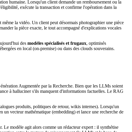
rvention humaine. Lorsqu'un client demande un remboursement ou la
ligibilité, exécute la transaction et confirme l'opération dans la
es et même la vidéo. Un client peut désormais photographier une pièce
mmander la pièce exacte, le tout accompagné d'explications vocales
aujourd'hui des
modèles spécialisés et frugaux
, optimisés
 hébergées en local (on-premise) ou dans des clouds souverains.
Génération Augmentée par la Recherche. Bien que les LLMs soient
endance à halluciner s'ils manquent d'informations factuelles. Le RAG
alogues produits, politiques de retour, wikis internes). Lorsqu'un
 en un vecteur mathématique (embedding) et lance une recherche de
ur. Le modèle agit alors comme un rédacteur expert : il synthétise