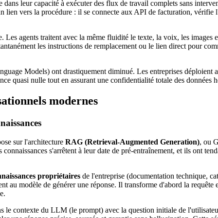
e dans leur capacité à exécuter des flux de travail complets sans inte
lien vers la procédure : il se connecte aux API de facturation, vérifie l'é
e. Les agents traitent avec la même fluidité le texte, la voix, les imag
stantanément les instructions de remplacement ou le lien direct pour co
Language Models) ont drastiquement diminué. Les entreprises déploient 
tence quasi nulle tout en assurant une confidentialité totale des données
sationnels modernes
naissances
se sur l'architecture
RAG (Retrieval-Augmented Generation)
, ou 
rs connaissances s'arrêtent à leur date de pré-entraînement, et ils ont t
nnaissances propriétaires
de l'entreprise (documentation technique, cat
nt au modèle de générer une réponse. Il transforme d'abord la requête
e.
s le contexte du LLM (le prompt) avec la question initiale de l'utilisate