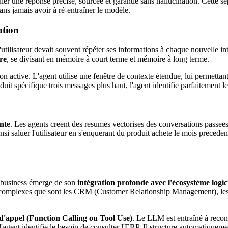
er une réponse précise, sourcée et garantie sans hallucination. Cette s
ans jamais avoir à ré-entraîner le modèle.
ation
L'utilisateur devait souvent répéter ses informations à chaque nouvelle
re
, se divisant en mémoire à court terme et mémoire à long terme.
n active. L'agent utilise une fenêtre de contexte étendue, lui permettant
uit spécifique trois messages plus haut, l'agent identifie parfaitement 
nte
. Les agents creent des resumes vectorises des conversations passees 
insi saluer l'utilisateur en s'enquerant du produit achete le mois preced
r business émerge de son
intégration profonde avec l'écosystème logic
mes complexes que sont les CRM (Customer Relationship Management), le
 d'appel (Function Calling ou Tool Use)
. Le LLM est entraîné à recon
gent identifie le besoin de consulter l'ERP. Il structure automatiquement