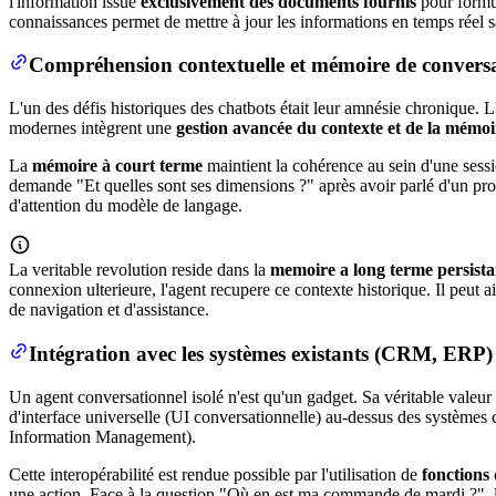
l'information issue
exclusivement des documents fournis
pour formul
connaissances permet de mettre à jour les informations en temps réel s
Compréhension contextuelle et mémoire de convers
L'un des défis historiques des chatbots était leur amnésie chronique. 
modernes intègrent une
gestion avancée du contexte et de la mémoi
La
mémoire à court terme
maintient la cohérence au sein d'une sessio
demande "Et quelles sont ses dimensions ?" après avoir parlé d'un prod
d'attention du modèle de langage.
La veritable revolution reside dans la
memoire a long terme persista
connexion ulterieure, l'agent recupere ce contexte historique. Il peut a
de navigation et d'assistance.
Intégration avec les systèmes existants (CRM, ERP)
Un agent conversationnel isolé n'est qu'un gadget. Sa véritable valeu
d'interface universelle (UI conversationnelle) au-dessus des systè
Information Management).
Cette interopérabilité est rendue possible par l'utilisation de
fonctions
une action. Face à la question "Où en est ma commande de mardi ?", l'a