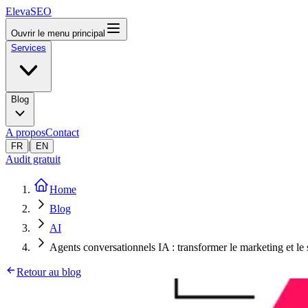
ElevaSEO
Ouvrir le menu principal
Services
Blog
A propos
Contact
|
FR
EN
Audit gratuit
Home
Blog
AI
Agents conversationnels IA : transformer le marketing et le
Retour au blog