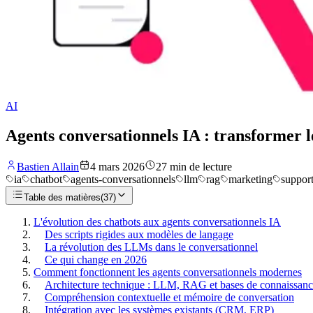
AI
Agents conversationnels IA : transformer l
Bastien Allain
4 mars 2026
27
min de lecture
ia
chatbot
agents-conversationnels
llm
rag
marketing
support
Table des matières
(
37
)
L'évolution des chatbots aux agents conversationnels IA
Des scripts rigides aux modèles de langage
La révolution des LLMs dans le conversationnel
Ce qui change en 2026
Comment fonctionnent les agents conversationnels modernes
Architecture technique : LLM, RAG et bases de connaissanc
Compréhension contextuelle et mémoire de conversation
Intégration avec les systèmes existants (CRM, ERP)