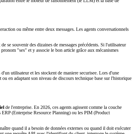
éparation entre le moteur de raisonnement (le LLM) et la base de
 interaction ou même entre deux messages. Les agents conversationnels
 de se souvenir des dizaines de messages précédents. Si l'utilisateur
le pronom "ses" et y associe le bon article grâce aux mécanismes
d'un utilisateur et les stockent de maniere securisee. Lors d'une
ent ou en adaptant son niveau de discours technique base sur l'historique
iel
de l'entreprise. En 2026, ces agents agissent comme la couche
s ERP (Enterprise Resource Planning) ou les PIM (Product
naître quand il a besoin de données externes ou quand il doit exécuter
 une requête API avec l'identifiant du client, interroge le système