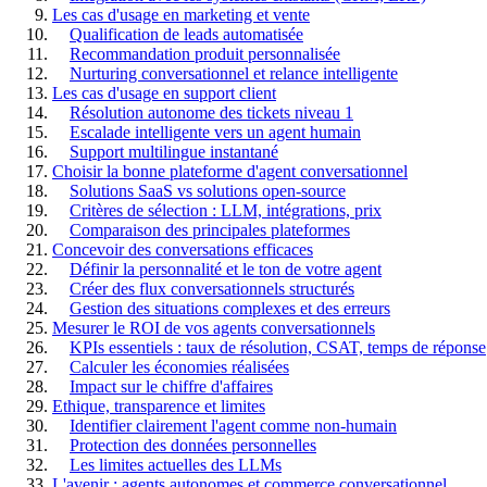
Les cas d'usage en marketing et vente
Qualification de leads automatisée
Recommandation produit personnalisée
Nurturing conversationnel et relance intelligente
Les cas d'usage en support client
Résolution autonome des tickets niveau 1
Escalade intelligente vers un agent humain
Support multilingue instantané
Choisir la bonne plateforme d'agent conversationnel
Solutions SaaS vs solutions open-source
Critères de sélection : LLM, intégrations, prix
Comparaison des principales plateformes
Concevoir des conversations efficaces
Définir la personnalité et le ton de votre agent
Créer des flux conversationnels structurés
Gestion des situations complexes et des erreurs
Mesurer le ROI de vos agents conversationnels
KPIs essentiels : taux de résolution, CSAT, temps de réponse
Calculer les économies réalisées
Impact sur le chiffre d'affaires
Ethique, transparence et limites
Identifier clairement l'agent comme non-humain
Protection des données personnelles
Les limites actuelles des LLMs
L'avenir : agents autonomes et commerce conversationnel