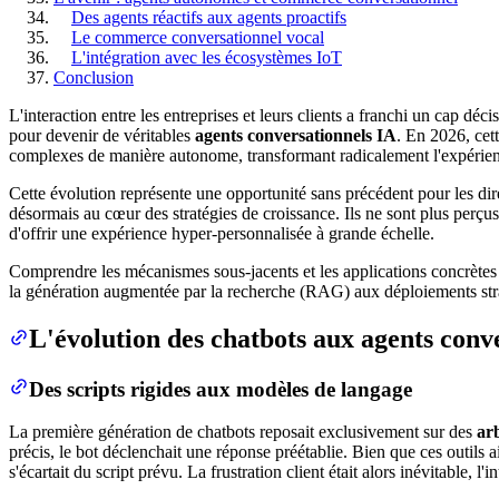
Des agents réactifs aux agents proactifs
Le commerce conversationnel vocal
L'intégration avec les écosystèmes IoT
Conclusion
L'interaction entre les entreprises et leurs clients a franchi un cap d
pour devenir de véritables
agents conversationnels IA
. En 2026, cet
complexes de manière autonome, transformant radicalement l'expérienc
Cette évolution représente une opportunité sans précédent pour les dire
désormais au cœur des stratégies de croissance. Ils ne sont plus perç
d'offrir une expérience hyper-personnalisée à grande échelle.
Comprendre les mécanismes sous-jacents et les applications concrètes 
la génération augmentée par la recherche (RAG) aux déploiements straté
L'évolution des chatbots aux agents conv
Des scripts rigides aux modèles de langage
La première génération de chatbots reposait exclusivement sur des
arb
précis, le bot déclenchait une réponse préétablie. Bien que ces outils ai
s'écartait du script prévu. La frustration client était alors inévitable,