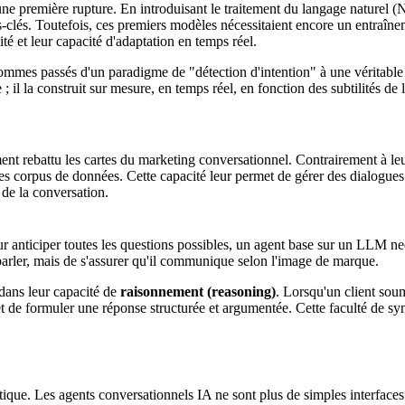
e première rupture. En introduisant le traitement du langage naturel (
s-clés. Toutefois, ces premiers modèles nécessitaient encore un entraîne
lité et leur capacité d'adaptation en temps réel.
ommes passés d'un paradigme de "détection d'intention" à une véritabl
 il la construit sur mesure, en temps réel, en fonction des subtilités de la
ent rebattu les cartes du marketing conversationnel. Contrairement à 
es corpus de données. Cette capacité leur permet de gérer des dialogues
 de la conversation.
ur anticiper toutes les questions possibles, un agent base sur un LLM ne
 parler, mais de s'assurer qu'il communique selon l'image de marque.
dans leur capacité de
raisonnement (reasoning)
. Lorsqu'un client sou
 et de formuler une réponse structurée et argumentée. Cette faculté de sy
tique. Les agents conversationnels IA ne sont plus de simples interfaces