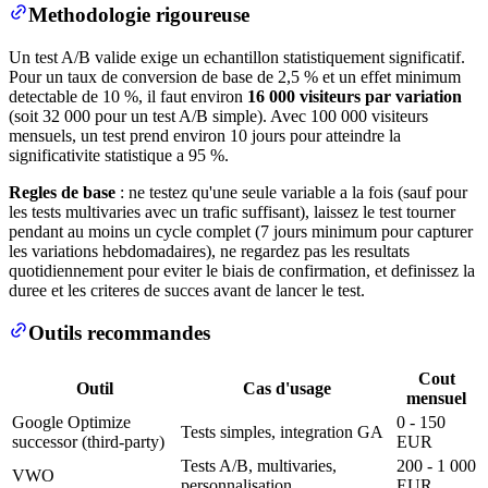
Methodologie rigoureuse
Un test A/B valide exige un echantillon statistiquement significatif.
Pour un taux de conversion de base de 2,5 % et un effet minimum
detectable de 10 %, il faut environ
16 000 visiteurs par variation
(soit 32 000 pour un test A/B simple). Avec 100 000 visiteurs
mensuels, un test prend environ 10 jours pour atteindre la
significativite statistique a 95 %.
Regles de base
: ne testez qu'une seule variable a la fois (sauf pour
les tests multivaries avec un trafic suffisant), laissez le test tourner
pendant au moins un cycle complet (7 jours minimum pour capturer
les variations hebdomadaires), ne regardez pas les resultats
quotidiennement pour eviter le biais de confirmation, et definissez la
duree et les criteres de succes avant de lancer le test.
Outils recommandes
Cout
Outil
Cas d'usage
mensuel
Google Optimize
0 - 150
Tests simples, integration GA
successor (third-party)
EUR
Tests A/B, multivaries,
200 - 1 000
VWO
personnalisation
EUR