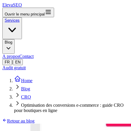
ElevaSEO
Ouvrir le menu principal
Services
Blog
A propos
Contact
|
FR
EN
Audit gratuit
Home
Blog
CRO
Optimisation des conversions e-commerce : guide CRO
pour boutiques en ligne
Retour au blog