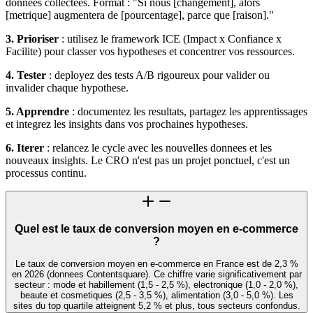
donnees collectees. Format : "Si nous [changement], alors
[metrique] augmentera de [pourcentage], parce que [raison]."
3. Prioriser
: utilisez le framework ICE (Impact x Confiance x
Facilite) pour classer vos hypotheses et concentrer vos ressources.
4. Tester
: deployez des tests A/B rigoureux pour valider ou
invalider chaque hypothese.
5. Apprendre
: documentez les resultats, partagez les apprentissages
et integrez les insights dans vos prochaines hypotheses.
6. Iterer
: relancez le cycle avec les nouvelles donnees et les
nouveaux insights. Le CRO n'est pas un projet ponctuel, c'est un
processus continu.
Quel est le taux de conversion moyen en e-commerce
?
Le taux de conversion moyen en e-commerce en France est de 2,3 %
en 2026 (donnees Contentsquare). Ce chiffre varie significativement par
secteur : mode et habillement (1,5 - 2,5 %), electronique (1,0 - 2,0 %),
beaute et cosmetiques (2,5 - 3,5 %), alimentation (3,0 - 5,0 %). Les
sites du top quartile atteignent 5,2 % et plus, tous secteurs confondus.