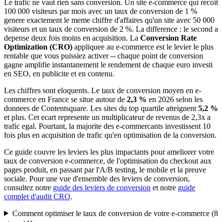
Le trafic ne vaut rien sans conversion. Un site e-commerce qui recoit
100 000 visiteurs par mois avec un taux de conversion de 1 %
genere exactement le meme chiffre d'affaires qu'un site avec 50 000
visiteurs et un taux de conversion de 2 %. La difference : le second a
depense deux fois moins en acquisition. La
Conversion Rate
Optimization (CRO)
appliquee au e-commerce est le levier le plus
rentable que vous puissiez activer -- chaque point de conversion
gagne amplifie instantanement le rendement de chaque euro investi
en SEO, en publicite et en contenu.
Les chiffres sont eloquents. Le taux de conversion moyen en e-
commerce en France se situe autour de
2,3 %
en 2026 selon les
donnees de Contentsquare. Les sites du top quartile atteignent
5,2 %
et plus. Cet ecart represente un multiplicateur de revenus de 2,3x a
trafic egal. Pourtant, la majorite des e-commercants investissent 10
fois plus en acquisition de trafic qu'en optimisation de la conversion.
Ce guide couvre les leviers les plus impactants pour ameliorer votre
taux de conversion e-commerce, de l'optimisation du checkout aux
pages produit, en passant par l'A/B testing, le mobile et la preuve
sociale. Pour une vue d'ensemble des leviers de conversion,
consultez notre
guide des leviers de conversion
et notre
guide
complet d'audit CRO
.
Comment optimiser le taux de conversion de votre e-commerce
(
8