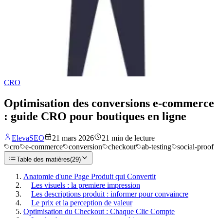
CRO
Optimisation des conversions e-commerce
: guide CRO pour boutiques en ligne
ElevaSEO
21 mars 2026
21
min de lecture
cro
e-commerce
conversion
checkout
ab-testing
social-proof
Table des matières
(
29
)
Anatomie d'une Page Produit qui Convertit
Les visuels : la premiere impression
Les descriptions produit : informer pour convaincre
Le prix et la perception de valeur
Optimisation du Checkout : Chaque Clic Compte