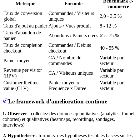
Benchmark e-
Metrique
Formule
commerce
Taux de conversion
Commandes / Visiteurs
2,0 - 3,5 %
global
uniques
Taux d'ajout au panier
Ajouts / Vues produit
8 - 12 %
Taux d'abandon de
Abandons / Paniers crees
65 - 75 %
panier
Taux de completion
Commandes / Debuts
40 - 55 %
checkout
checkout
CA / Nombre de
Variable par
Panier moyen
commandes
secteur
Revenue per visitor
Variable par
CA / Visiteurs uniques
(RPV)
secteur
Customer lifetime
Panier moyen x
Variable par
value (CLV)
Frequence x Duree
secteur
Le framework d'amelioration continue
1. Observer
: collectez des donnees quantitatives (analytics, funnel,
cohortes) et qualitatives (heatmaps, recordings, sondages,
interviews).
2. Hypothetiser
: formulez des hypotheses testables basees sur les