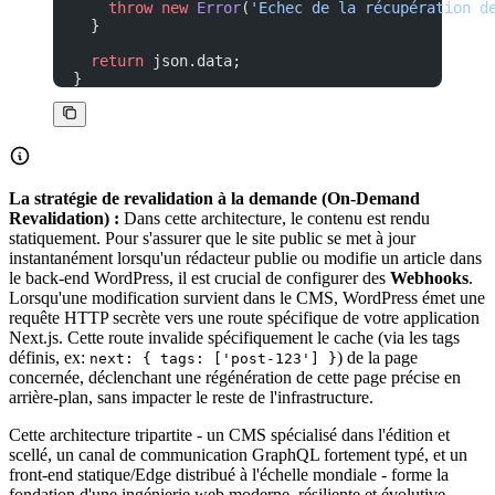
    throw
 new
 Error
(
'Échec de la récupération d
  }
  return
 json.data;
}
La stratégie de revalidation à la demande (On-Demand
Revalidation) :
Dans cette architecture, le contenu est rendu
statiquement. Pour s'assurer que le site public se met à jour
instantanément lorsqu'un rédacteur publie ou modifie un article dans
le back-end WordPress, il est crucial de configurer des
Webhooks
.
Lorsqu'une modification survient dans le CMS, WordPress émet une
requête HTTP secrète vers une route spécifique de votre application
Next.js. Cette route invalide spécifiquement le cache (via les tags
définis, ex:
) de la page
next: { tags: ['post-123'] }
concernée, déclenchant une régénération de cette page précise en
arrière-plan, sans impacter le reste de l'infrastructure.
Cette architecture tripartite - un CMS spécialisé dans l'édition et
scellé, un canal de communication GraphQL fortement typé, et un
front-end statique/Edge distribué à l'échelle mondiale - forme la
fondation d'une ingénierie web moderne, résiliente et évolutive.