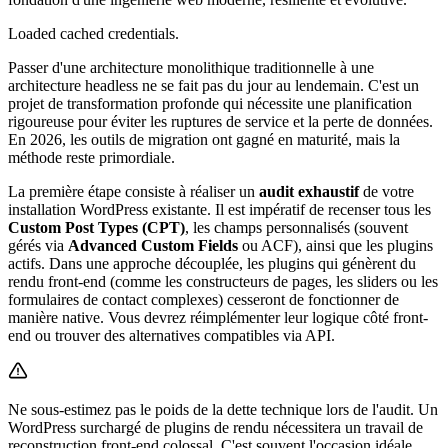
Loaded cached credentials.
Passer d'une architecture monolithique traditionnelle à une
architecture headless ne se fait pas du jour au lendemain. C'est un
projet de transformation profonde qui nécessite une planification
rigoureuse pour éviter les ruptures de service et la perte de données.
En 2026, les outils de migration ont gagné en maturité, mais la
méthode reste primordiale.
La première étape consiste à réaliser un
audit exhaustif
de votre
installation WordPress existante. Il est impératif de recenser tous les
Custom Post Types (CPT)
, les champs personnalisés (souvent
gérés via
Advanced Custom Fields
ou ACF), ainsi que les plugins
actifs. Dans une approche découplée, les plugins qui génèrent du
rendu front-end (comme les constructeurs de pages, les sliders ou les
formulaires de contact complexes) cesseront de fonctionner de
manière native. Vous devrez réimplémenter leur logique côté front-
end ou trouver des alternatives compatibles via API.
Ne sous-estimez pas le poids de la dette technique lors de l'audit. Un
WordPress surchargé de plugins de rendu nécessitera un travail de
reconstruction front-end colossal. C'est souvent l'occasion idéale