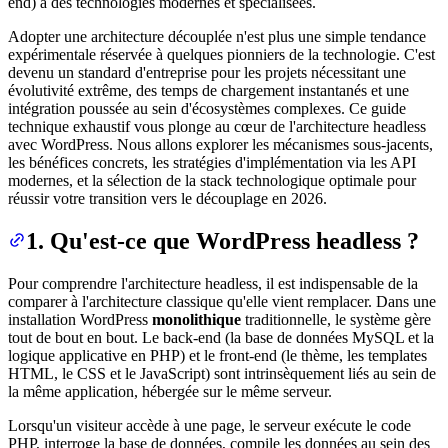
end) à des technologies modernes et spécialisées.
Adopter une architecture découplée n'est plus une simple tendance
expérimentale réservée à quelques pionniers de la technologie. C'est
devenu un standard d'entreprise pour les projets nécessitant une
évolutivité extrême, des temps de chargement instantanés et une
intégration poussée au sein d'écosystèmes complexes. Ce guide
technique exhaustif vous plonge au cœur de l'architecture headless
avec WordPress. Nous allons explorer les mécanismes sous-jacents,
les bénéfices concrets, les stratégies d'implémentation via les API
modernes, et la sélection de la stack technologique optimale pour
réussir votre transition vers le découplage en 2026.
1. Qu'est-ce que WordPress headless ?
Pour comprendre l'architecture headless, il est indispensable de la
comparer à l'architecture classique qu'elle vient remplacer. Dans une
installation WordPress
monolithique
traditionnelle, le système gère
tout de bout en bout. Le back-end (la base de données MySQL et la
logique applicative en PHP) et le front-end (le thème, les templates
HTML, le CSS et le JavaScript) sont intrinsèquement liés au sein de
la même application, hébergée sur le même serveur.
Lorsqu'un visiteur accède à une page, le serveur exécute le code
PHP, interroge la base de données, compile les données au sein des