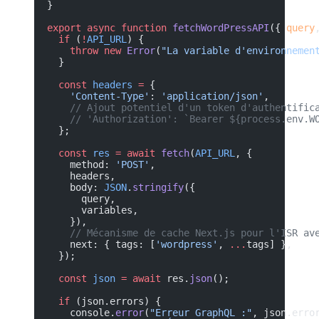
}
export
 async
 function
 fetchWordPressAPI
({ 
query
  if
 (
!
API_URL
) {
    throw
 new
 Error
(
"La variable d'environnemen
  }
  const
 headers
 =
 {
    'Content-Type'
: 
'application/json'
,
    // Ajout potentiel d'un token d'authentific
    // 'Authorization': `Bearer ${process.env.W
  };
  const
 res
 =
 await
 fetch
(
API_URL
, {
    method: 
'POST'
,
    headers,
    body: 
JSON
.
stringify
({
      query,
      variables,
    }),
    // Mécanisme de cache Next.js pour l'ISR av
    next: { tags: [
'wordpress'
, 
...
tags] },
  });
  const
 json
 =
 await
 res.
json
();
  if
 (json.errors) {
    console.
error
(
"Erreur GraphQL :"
, json.erro