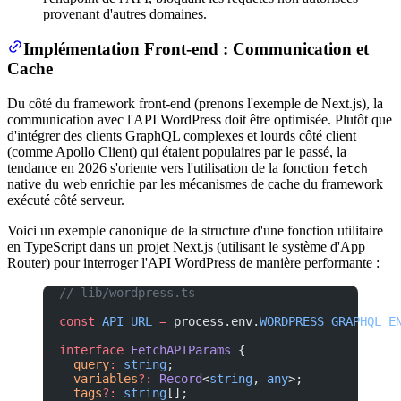
provenant d'autres domaines.
Implémentation Front-end : Communication et
Cache
Du côté du framework front-end (prenons l'exemple de Next.js), la
communication avec l'API WordPress doit être optimisée. Plutôt que
d'intégrer des clients GraphQL complexes et lourds côté client
(comme Apollo Client) qui étaient populaires par le passé, la
tendance en 2026 s'oriente vers l'utilisation de la fonction
fetch
native du web enrichie par les mécanismes de cache du framework
exécuté côté serveur.
Voici un exemple canonique de la structure d'une fonction utilitaire
en TypeScript dans un projet Next.js (utilisant le système d'App
Router) pour interroger l'API WordPress de manière performante :
// lib/wordpress.ts
const
 API_URL
 =
 process.env.
WORDPRESS_GRAPHQL_E
interface
 FetchAPIParams
 {
  query
:
 string
;
  variables
?:
 Record
<
string
, 
any
>;
  tags
?:
 string
[];