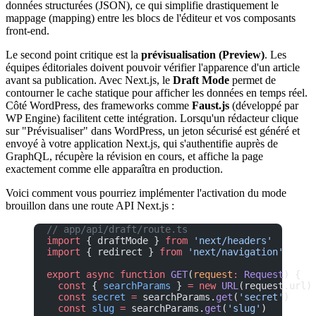
données structurées (JSON), ce qui simplifie drastiquement le
mappage (mapping) entre les blocs de l'éditeur et vos composants
front-end.
Le second point critique est la
prévisualisation (Preview)
. Les
équipes éditoriales doivent pouvoir vérifier l'apparence d'un article
avant sa publication. Avec Next.js, le
Draft Mode
permet de
contourner le cache statique pour afficher les données en temps réel.
Côté WordPress, des frameworks comme
Faust.js
(développé par
WP Engine) facilitent cette intégration. Lorsqu'un rédacteur clique
sur "Prévisualiser" dans WordPress, un jeton sécurisé est généré et
envoyé à votre application Next.js, qui s'authentifie auprès de
GraphQL, récupère la révision en cours, et affiche la page
exactement comme elle apparaîtra en production.
Voici comment vous pourriez implémenter l'activation du mode
brouillon dans une route API Next.js :
// app/api/draft/route.ts
import
 { draftMode } 
from
 'next/headers'
import
 { redirect } 
from
 'next/navigation'
export
 async
 function
 GET
(
request
:
 Request
) {
  const
 { 
searchParams
 } 
=
 new
 URL
(request.url)
  const
 secret
 =
 searchParams.
get
(
'secret'
)
  const
 slug
 =
 searchParams.
get
(
'slug'
)