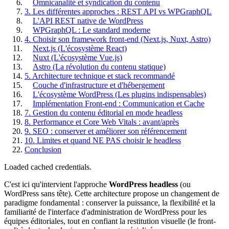
Omnicanalité et syndication du contenu
3. Les différentes approches : REST API vs WPGraphQL
L'API REST native de WordPress
WPGraphQL : Le standard moderne
4. Choisir son framework front-end (Next.js, Nuxt, Astro)
Next.js (L'écosystème React)
Nuxt (L'écosystème Vue.js)
Astro (La révolution du contenu statique)
5. Architecture technique et stack recommandé
Couche d'infrastructure et d'hébergement
L'écosystème WordPress (Les plugins indispensables)
Implémentation Front-end : Communication et Cache
7. Gestion du contenu éditorial en mode headless
8. Performance et Core Web Vitals : avant/après
9. SEO : conserver et améliorer son référencement
10. Limites et quand NE PAS choisir le headless
Conclusion
Loaded cached credentials.
C'est ici qu'intervient l'approche
WordPress headless
(ou
WordPress sans tête). Cette architecture propose un changement de
paradigme fondamental : conserver la puissance, la flexibilité et la
familiarité de l'interface d'administration de WordPress pour les
équipes éditoriales, tout en confiant la restitution visuelle (le front-