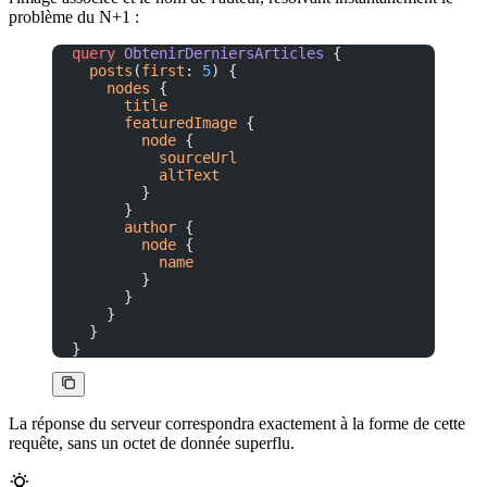
problème du N+1 :
query
 ObtenirDerniersArticles
 {
  posts
(
first
: 
5
) {
    nodes
 {
      title
      featuredImage
 {
        node
 {
          sourceUrl
          altText
        }
      }
      author
 {
        node
 {
          name
        }
      }
    }
  }
}
La réponse du serveur correspondra exactement à la forme de cette
requête, sans un octet de donnée superflu.