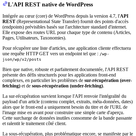
L'API REST native de WordPress
Intégrée au cœur (core) de WordPress depuis la version 4.7, l'
API
REST
(Representational State Transfer) fournit des points d'accès
(endpoints) prévisibles basés sur l'architecture standard d'internet.
Elle expose des routes URL pour chaque type de contenu (Articles,
Pages, Utilisateurs, Taxonomies).
Pour récupérer une liste d'articles, une application cliente effectuera
une requête HTTP GET vers un endpoint tel que :
/wp-
json/wp/v2/posts
Bien que native, robuste et parfaitement documentée, l'API REST
présente des défis structurels pour les applications front-end
complexes, en particulier les problèmes de
sur-récupération (over-
fetching)
et de
sous-récupération (under-fetching)
.
La sur-récupération survient lorsque l'API renvoie l'intégralité du
payload d'un article (contenu complet, extraits, méta-données, dates)
alors que le front-end a uniquement besoin du titre et de l'URL de
l'image mise en avant pour construire une simple carte d'aperçu.
Cette surcharge de données inutiles consomme de la bande passante
et ralentit le traitement côté client.
La sous-récupération, plus problématique encore, se manifeste par le