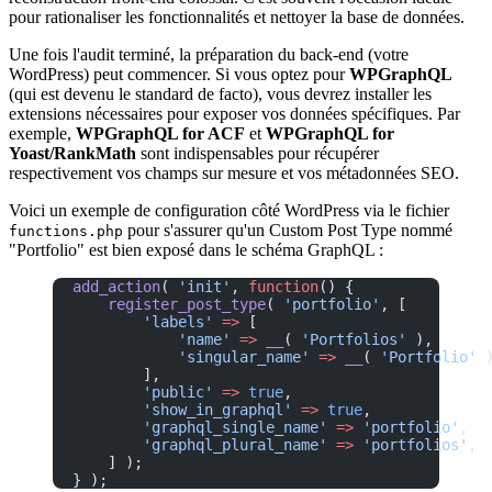
pour rationaliser les fonctionnalités et nettoyer la base de données.
Une fois l'audit terminé, la préparation du back-end (votre
WordPress) peut commencer. Si vous optez pour
WPGraphQL
(qui est devenu le standard de facto), vous devrez installer les
extensions nécessaires pour exposer vos données spécifiques. Par
exemple,
WPGraphQL for ACF
et
WPGraphQL for
Yoast/RankMath
sont indispensables pour récupérer
respectivement vos champs sur mesure et vos métadonnées SEO.
Voici un exemple de configuration côté WordPress via le fichier
pour s'assurer qu'un Custom Post Type nommé
functions.php
"Portfolio" est bien exposé dans le schéma GraphQL :
add_action
( 
'init'
, 
function
() {
    register_post_type
( 
'portfolio'
, [
        'labels'
 =>
 [
            'name'
 =>
 __
( 
'Portfolios'
 ),
            'singular_name'
 =>
 __
( 
'Portfolio'
 
        ],
        'public'
 =>
 true
,
        'show_in_graphql'
 =>
 true
,
        'graphql_single_name'
 =>
 'portfolio'
,
        'graphql_plural_name'
 =>
 'portfolios'
,
    ] );
} );