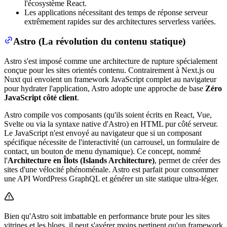
l'écosystème React.
Les applications nécessitant des temps de réponse serveur
extrêmement rapides sur des architectures serverless variées.
Astro (La révolution du contenu statique)
Astro s'est imposé comme une architecture de rupture spécialement
conçue pour les sites orientés contenu. Contrairement à Next.js ou
Nuxt qui envoient un framework JavaScript complet au navigateur
pour hydrater l'application, Astro adopte une approche de base
Zéro
JavaScript côté client
.
Astro compile vos composants (qu'ils soient écrits en React, Vue,
Svelte ou via la syntaxe native d'Astro) en HTML pur côté serveur.
Le JavaScript n'est envoyé au navigateur que si un composant
spécifique nécessite de l'interactivité (un carrousel, un formulaire de
contact, un bouton de menu dynamique). Ce concept, nommé
l'
Architecture en Îlots (Islands Architecture)
, permet de créer des
sites d'une vélocité phénoménale. Astro est parfait pour consommer
une API WordPress GraphQL et générer un site statique ultra-léger.
Bien qu'Astro soit imbattable en performance brute pour les sites
vitrines et les blogs, il peut s'avérer moins pertinent qu'un framework