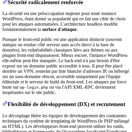
Sécurité radicalement renforcée
La sécurité est une préoccupation majeure pour toute instance
WordPress, étant donné sa popularité qui en fait une cible de choix
pour les attaques automatisées. L'architecture headless modifie
fondamentalement la
surface d'attaque
.
Puisque le front-end public est une application distincte (souvent
statique ou rendue côté serveur sans accès direct à la base de
données), les vulnérabilités classiques liées aux thèmes ou aux
plugins front-end disparaissent. Mieux encore, l'instance WordPress
elle-même peut être masquée. Le back-end n'a pas besoin d'être
exposé sur un domaine public accessible à tous. Il peut être placé
derrière un VPN, restreint par liste blanche d'adresses IP, ou hébergé
sur un sous-domaine obscur, accessible uniquement par l'équipe
éditoriale et le serveur de build du front-end. Les attaques par force
brute sur
ou via l'API XML-RPC deviennent
wp-login.php
inopérantes sur le site public.
Flexibilité de développement (DX) et recrutement
Le découplage libère les équipes de développement des contraintes
techniques du système de templating de WordPress (le PHP mélangé
au HTML). Les développeurs front-end peuvent utiliser les outils,
bibliothèques et frameworks de l'écosystème JavaScript/TypeScript