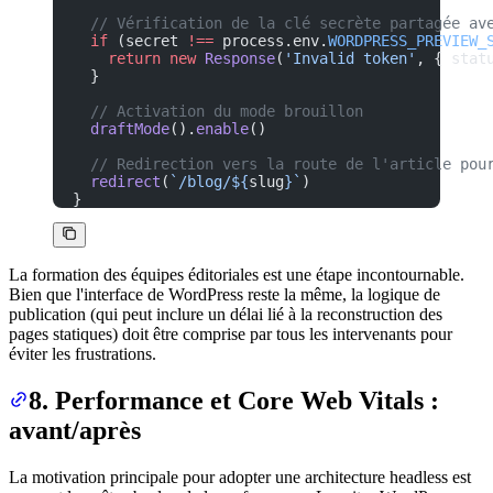
  // Vérification de la clé secrète partagée av
  if
 (secret 
!==
 process.env.
WORDPRESS_PREVIEW_
    return
 new
 Response
(
'Invalid token'
, { stat
  }
  // Activation du mode brouillon
  draftMode
().
enable
()
  // Redirection vers la route de l'article pou
  redirect
(
`/blog/${
slug
}`
)
}
La formation des équipes éditoriales est une étape incontournable.
Bien que l'interface de WordPress reste la même, la logique de
publication (qui peut inclure un délai lié à la reconstruction des
pages statiques) doit être comprise par tous les intervenants pour
éviter les frustrations.
8. Performance et Core Web Vitals :
avant/après
La motivation principale pour adopter une architecture headless est