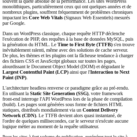
souvent la quête absolue de la performance. Les sites WordPress
monolithiques, particulièrement ceux qui ont quelques années et de
nombreux plugins, souffrent fréquemment de problèmes chroniques
impactant les
Core Web Vitals
(Signaux Web Essentiels) mesurés
par Google.
Dans un WordPress classique, chaque requête HTTP déclenche
l'exécution de PHP, des requêtes à la base de données MySQL, puis
la génération du HTML. Le
Time to First Byte (TTFB)
s'en trouve
inévitablement ralenti, même avec des solutions de cache serveur.
De plus, les thèmes et les plugins ont la fâcheuse tendance à charger
des fichiers CSS et JavaScript globaux sur toutes les pages,
alourdissant le Document Object Model (DOM) et dégradant le
Largest Contentful Paint (LCP)
ainsi que l'
Interaction to Next
Paint (INP)
.
L'architecture headless renverse ce paradigme grâce au pré-rendu.
En utilisant la
Static Site Generation (SSG)
, votre framework
front-end interroge l'API WordPress lors de la phase de compilation
(build). Les pages sont générées sous forme de fichiers HTML
statiques, distribués mondialement via un
Content Delivery
Network (CDN)
. Le TTFB devient alors quasi instantané, de
l'ordre de quelques millisecondes, car le serveur n'exécute aucune
logique métier au moment de la requête utilisateur.
Pour les sites à fort volume de publication, regénérer tout le site à