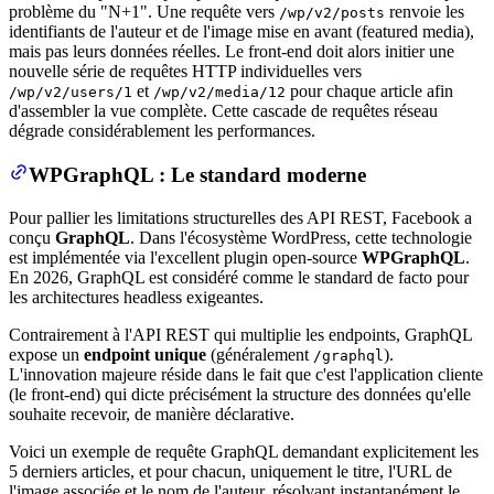
problème du "N+1". Une requête vers
renvoie les
/wp/v2/posts
identifiants de l'auteur et de l'image mise en avant (featured media),
mais pas leurs données réelles. Le front-end doit alors initier une
nouvelle série de requêtes HTTP individuelles vers
et
pour chaque article afin
/wp/v2/users/1
/wp/v2/media/12
d'assembler la vue complète. Cette cascade de requêtes réseau
dégrade considérablement les performances.
WPGraphQL : Le standard moderne
Pour pallier les limitations structurelles des API REST, Facebook a
conçu
GraphQL
. Dans l'écosystème WordPress, cette technologie
est implémentée via l'excellent plugin open-source
WPGraphQL
.
En 2026, GraphQL est considéré comme le standard de facto pour
les architectures headless exigeantes.
Contrairement à l'API REST qui multiplie les endpoints, GraphQL
expose un
endpoint unique
(généralement
).
/graphql
L'innovation majeure réside dans le fait que c'est l'application cliente
(le front-end) qui dicte précisément la structure des données qu'elle
souhaite recevoir, de manière déclarative.
Voici un exemple de requête GraphQL demandant explicitement les
5 derniers articles, et pour chacun, uniquement le titre, l'URL de
l'image associée et le nom de l'auteur, résolvant instantanément le