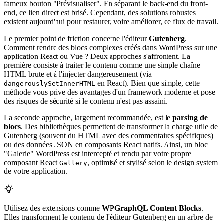
fameux bouton "Prévisualiser". En séparant le back-end du front-
end, ce lien direct est brisé. Cependant, des solutions robustes
existent aujourd'hui pour restaurer, voire améliorer, ce flux de travail.
Le premier point de friction concerne l'éditeur
Gutenberg
.
Comment rendre des blocs complexes créés dans WordPress sur une
application React ou Vue ? Deux approches s'affrontent. La
première consiste à traiter le contenu comme une simple chaîne
HTML brute et à l'injecter dangereusement (via
en React). Bien que simple, cette
dangerouslySetInnerHTML
méthode vous prive des avantages d'un framework moderne et pose
des risques de sécurité si le contenu n'est pas assaini.
La seconde approche, largement recommandée, est le
parsing de
blocs
. Des bibliothèques permettent de transformer la charge utile de
Gutenberg (souvent du HTML avec des commentaires spécifiques)
ou des données JSON en composants React natifs. Ainsi, un bloc
"Galerie" WordPress est intercepté et rendu par votre propre
composant React
, optimisé et stylisé selon le design system
Gallery
de votre application.
Utilisez des extensions comme
WPGraphQL Content Blocks
.
Elles transforment le contenu de l'éditeur Gutenberg en un arbre de