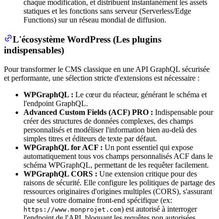
chaque modification, et distribuent instantanément les assets
statiques et les fonctions sans serveur (Serverless/Edge
Functions) sur un réseau mondial de diffusion.
L'écosystème WordPress (Les plugins
indispensables)
Pour transformer le CMS classique en une API GraphQL sécurisée
et performante, une sélection stricte d'extensions est nécessaire :
WPGraphQL :
Le cœur du réacteur, générant le schéma et
l'endpoint GraphQL.
Advanced Custom Fields (ACF) PRO :
Indispensable pour
créer des structures de données complexes, des champs
personnalisés et modéliser l'information bien au-delà des
simples titres et éditeurs de texte par défaut.
WPGraphQL for ACF :
Un pont essentiel qui expose
automatiquement tous vos champs personnalisés ACF dans le
schéma WPGraphQL, permettant de les requêter facilement.
WPGraphQL CORS :
Une extension critique pour des
raisons de sécurité. Elle configure les politiques de partage des
ressources originaires d'origines multiples (CORS), s'assurant
que seul votre domaine front-end spécifique (ex:
) est autorisé à interroger
https://www.monprojet.com
l'endpoint de l'API, bloquant les requêtes non autorisées