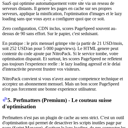
SaaS qui optimise automatiquement votre site via un reseau de
serveurs distants. Il genere les pages en cache sur ses propres
serveurs, applique la minification, l'optimisation d'images et le lazy
loading sans que vous ayez a configurer quoi que ce soit.
Zero configuration, CDN inclus, scores PageSpeed souvent au-
dessus de 90 sans effort. Sur le papier, c'est seduisant.
En pratique : le prix mensuel grimpe vite (a partir de 21 USD/mois,
soit 252 USD/an pour 5 000 pageviews). Le HTML genere peut
contenir du code ajoute par NitroPack. Si le service tombe, votre
optimisation disparait. Et surtout, les scores PageSpeed ne refletent
pas toujours l'experience reelle : le lazy loading agressif et le delai
d'interactivite peuvent frustrer vos visiteurs.
NitroPack convient si vous n'avez aucune competence technique et
acceptez un abonnement mensuel. Mais un bon score PageSpeed
n'est pas forcement une bonne experience utilisateur.
5. Perfmatters (Premium) - Le couteau suisse
d'optimisation
Perfmatters n'est pas un plugin de cache au sens strict. C'est un outil
d'optimisation qui permet de desactiver les scripts inutiles page par
page (Script Manager), d'activer le lazy loading, de pre-connecter les