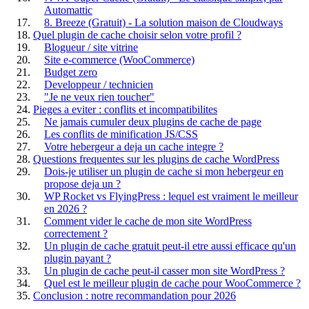
Automattic
8. Breeze (Gratuit) - La solution maison de Cloudways
Quel plugin de cache choisir selon votre profil ?
Blogueur / site vitrine
Site e-commerce (WooCommerce)
Budget zero
Developpeur / technicien
"Je ne veux rien toucher"
Pieges a eviter : conflits et incompatibilites
Ne jamais cumuler deux plugins de cache de page
Les conflits de minification JS/CSS
Votre hebergeur a deja un cache integre ?
Questions frequentes sur les plugins de cache WordPress
Dois-je utiliser un plugin de cache si mon hebergeur en
propose deja un ?
WP Rocket vs FlyingPress : lequel est vraiment le meilleur
en 2026 ?
Comment vider le cache de mon site WordPress
correctement ?
Un plugin de cache gratuit peut-il etre aussi efficace qu'un
plugin payant ?
Un plugin de cache peut-il casser mon site WordPress ?
Quel est le meilleur plugin de cache pour WooCommerce ?
Conclusion : notre recommandation pour 2026