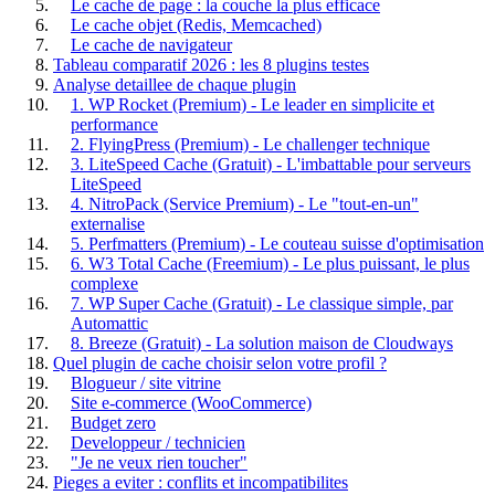
Le cache de page : la couche la plus efficace
Le cache objet (Redis, Memcached)
Le cache de navigateur
Tableau comparatif 2026 : les 8 plugins testes
Analyse detaillee de chaque plugin
1. WP Rocket (Premium) - Le leader en simplicite et
performance
2. FlyingPress (Premium) - Le challenger technique
3. LiteSpeed Cache (Gratuit) - L'imbattable pour serveurs
LiteSpeed
4. NitroPack (Service Premium) - Le "tout-en-un"
externalise
5. Perfmatters (Premium) - Le couteau suisse d'optimisation
6. W3 Total Cache (Freemium) - Le plus puissant, le plus
complexe
7. WP Super Cache (Gratuit) - Le classique simple, par
Automattic
8. Breeze (Gratuit) - La solution maison de Cloudways
Quel plugin de cache choisir selon votre profil ?
Blogueur / site vitrine
Site e-commerce (WooCommerce)
Budget zero
Developpeur / technicien
"Je ne veux rien toucher"
Pieges a eviter : conflits et incompatibilites