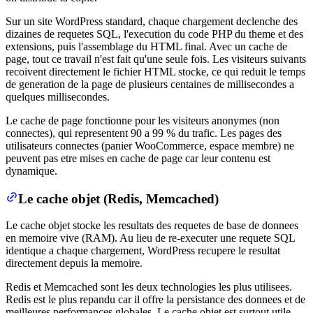
Sur un site WordPress standard, chaque chargement declenche des
dizaines de requetes SQL, l'execution du code PHP du theme et des
extensions, puis l'assemblage du HTML final. Avec un cache de
page, tout ce travail n'est fait qu'une seule fois. Les visiteurs suivants
recoivent directement le fichier HTML stocke, ce qui reduit le temps
de generation de la page de plusieurs centaines de millisecondes a
quelques millisecondes.
Le cache de page fonctionne pour les visiteurs anonymes (non
connectes), qui representent 90 a 99 % du trafic. Les pages des
utilisateurs connectes (panier WooCommerce, espace membre) ne
peuvent pas etre mises en cache de page car leur contenu est
dynamique.
Le cache objet (Redis, Memcached)
Le cache objet stocke les resultats des requetes de base de donnees
en memoire vive (RAM). Au lieu de re-executer une requete SQL
identique a chaque chargement, WordPress recupere le resultat
directement depuis la memoire.
Redis et Memcached sont les deux technologies les plus utilisees.
Redis est le plus repandu car il offre la persistance des donnees et de
meilleures performances globales. Le cache objet est surtout utile