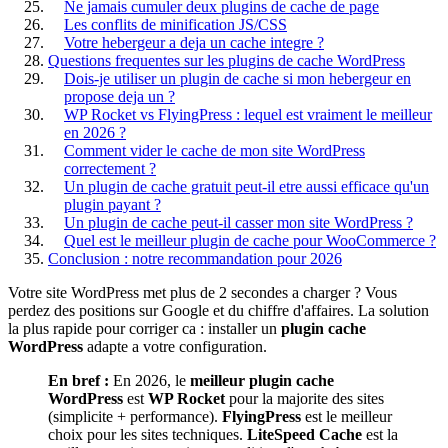
Ne jamais cumuler deux plugins de cache de page
Les conflits de minification JS/CSS
Votre hebergeur a deja un cache integre ?
Questions frequentes sur les plugins de cache WordPress
Dois-je utiliser un plugin de cache si mon hebergeur en
propose deja un ?
WP Rocket vs FlyingPress : lequel est vraiment le meilleur
en 2026 ?
Comment vider le cache de mon site WordPress
correctement ?
Un plugin de cache gratuit peut-il etre aussi efficace qu'un
plugin payant ?
Un plugin de cache peut-il casser mon site WordPress ?
Quel est le meilleur plugin de cache pour WooCommerce ?
Conclusion : notre recommandation pour 2026
Votre site WordPress met plus de 2 secondes a charger ? Vous
perdez des positions sur Google et du chiffre d'affaires. La solution
la plus rapide pour corriger ca : installer un
plugin cache
WordPress
adapte a votre configuration.
En bref :
En 2026, le
meilleur plugin cache
WordPress
est
WP Rocket
pour la majorite des sites
(simplicite + performance).
FlyingPress
est le meilleur
choix pour les sites techniques.
LiteSpeed Cache
est la