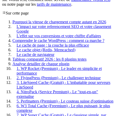
ou notre page sur les
tarifs de maintenance
.
Sur cette page
Pourquoi la vitesse de chargement compte autant en 2026
L'impact sur votre referencement SEO et votre classement
Google
L'effet sur vos conversions et votre chiffre d'affaires
Comprendre le cache WordPress : comment ca marche ?
Le cache de page : la couche la plus efficace
Le cache objet (Redis, Memcached)
Le cache de navigateur
Tableau comparatif 2026 : les 8 plugins testes
Analyse detaillee de chaque plugin
1. WP Rocket (Premium) - Le leader en simplicite et
performance
2. FlyingPress (Premium) - Le challenger technique
3. LiteSpeed Cache (Gratuit) - L'imbattable pour serveurs
LiteSpeed
4. NitroPack (Service Premium) - Le "tout-en-un"
externalise
5. Perfmatters (Premium) - Le couteau suisse d'optimisation
6. W3 Total Cache (Freemium) - Le plus puissant, le plus
complexe
7. WP Super Cache (Gratuit) - Le classique simple, par