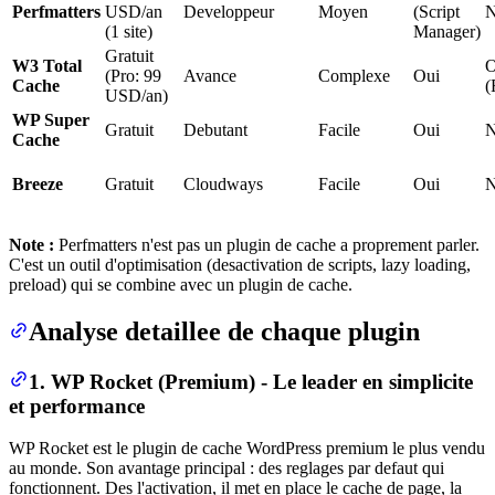
Perfmatters
USD/an
Developpeur
Moyen
(Script
(1 site)
Manager)
Gratuit
W3 Total
O
(Pro: 99
Avance
Complexe
Oui
Cache
(
USD/an)
WP Super
Gratuit
Debutant
Facile
Oui
Cache
Breeze
Gratuit
Cloudways
Facile
Oui
Note :
Perfmatters n'est pas un plugin de cache a proprement parler.
C'est un outil d'optimisation (desactivation de scripts, lazy loading,
preload) qui se combine avec un plugin de cache.
Analyse detaillee de chaque plugin
1. WP Rocket (Premium) - Le leader en simplicite
et performance
WP Rocket est le plugin de cache WordPress premium le plus vendu
au monde. Son avantage principal : des reglages par defaut qui
fonctionnent. Des l'activation, il met en place le cache de page, la