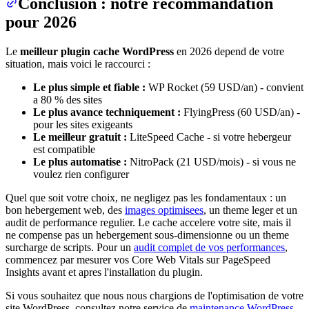
Conclusion : notre recommandation
pour 2026
Le
meilleur plugin cache WordPress
en 2026 depend de votre
situation, mais voici le raccourci :
Le plus simple et fiable :
WP Rocket (59 USD/an) - convient
a 80 % des sites
Le plus avance techniquement :
FlyingPress (60 USD/an) -
pour les sites exigeants
Le meilleur gratuit :
LiteSpeed Cache - si votre hebergeur
est compatible
Le plus automatise :
NitroPack (21 USD/mois) - si vous ne
voulez rien configurer
Quel que soit votre choix, ne negligez pas les fondamentaux : un
bon hebergement web, des
images optimisees
, un theme leger et un
audit de performance regulier. Le cache accelere votre site, mais il
ne compense pas un hebergement sous-dimensionne ou un theme
surcharge de scripts. Pour un
audit complet de vos performances
,
commencez par mesurer vos Core Web Vitals sur PageSpeed
Insights avant et apres l'installation du plugin.
Si vous souhaitez que nous nous chargions de l'optimisation de votre
site WordPress, consultez notre service de
maintenance WordPress