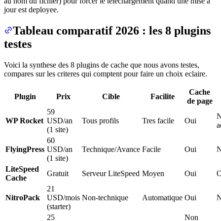
au nom du fichier) pour forcer le telechargement quand une mise a
jour est deployee.
Tableau comparatif 2026 : les 8 plugins
testes
Voici la synthese des 8 plugins de cache que nous avons testes,
compares sur les criteres qui comptent pour faire un choix eclaire.
Cache
Plugin
Prix
Cible
Facilite
de page
59
N
WP Rocket
USD/an
Tous profils
Tres facile
Oui
a
(1 site)
60
FlyingPress
USD/an
Technique/Avance
Facile
Oui
(1 site)
LiteSpeed
Gratuit
Serveur LiteSpeed
Moyen
Oui
O
Cache
21
NitroPack
USD/mois
Non-technique
Automatique
Oui
(starter)
25
Non