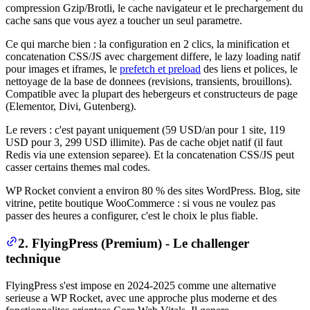
compression Gzip/Brotli, le cache navigateur et le prechargement du
cache sans que vous ayez a toucher un seul parametre.
Ce qui marche bien : la configuration en 2 clics, la minification et
concatenation CSS/JS avec chargement differe, le lazy loading natif
pour images et iframes, le
prefetch et preload
des liens et polices, le
nettoyage de la base de donnees (revisions, transients, brouillons).
Compatible avec la plupart des hebergeurs et constructeurs de page
(Elementor, Divi, Gutenberg).
Le revers : c'est payant uniquement (59 USD/an pour 1 site, 119
USD pour 3, 299 USD illimite). Pas de cache objet natif (il faut
Redis via une extension separee). Et la concatenation CSS/JS peut
casser certains themes mal codes.
WP Rocket convient a environ 80 % des sites WordPress. Blog, site
vitrine, petite boutique WooCommerce : si vous ne voulez pas
passer des heures a configurer, c'est le choix le plus fiable.
2. FlyingPress (Premium) - Le challenger
technique
FlyingPress s'est impose en 2024-2025 comme une alternative
serieuse a WP Rocket, avec une approche plus moderne et des