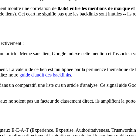
ment montre une correlation de
0.664 entre les mentions de marque et 
iens). Cet ecart ne signifie pas que les backlinks sont inutiles -- ils r
lectivement :
un article. Meme sans lien, Google indexe cette mention et l'associe a v
nent. La valeur de ce lien est multipliee par la pertinence thematique de l
ultez notre
guide d'audit des backlinks
.
ans un comparatif, une liste ou un article d'analyse. Ce signal aide Go
iaux ne soient pas un facteur de classement direct, ils amplifient la por
s signaux E-E-A-T (Experience, Expertise, Authoritativeness, Trustworthi
ela renforce directement l'autorite percue de tout le contenu publie sou