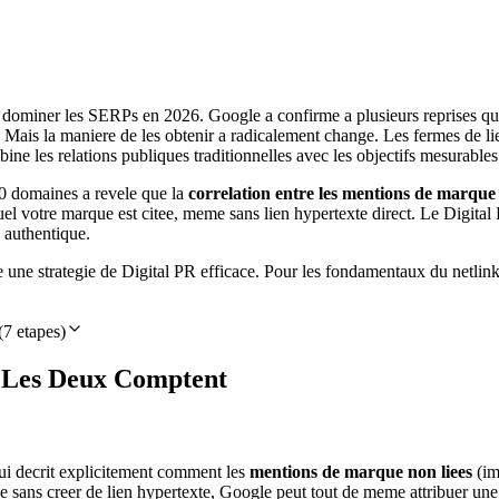
dominer les SERPs en 2026. Google a confirme a plusieurs reprises que 
s. Mais la maniere de les obtenir a radicalement change. Les fermes de l
ine les relations publiques traditionnelles avec les objectifs mesurable
00 domaines a revele que la
correlation entre les mentions de marque 
quel votre marque est citee, meme sans lien hypertexte direct. Le Digi
e authentique.
ace une strategie de Digital PR efficace. Pour les fondamentaux du netlin
(
7
etapes)
i Les Deux Comptent
i decrit explicitement comment les
mentions de marque non liees
(im
ans creer de lien hypertexte, Google peut tout de meme attribuer une 