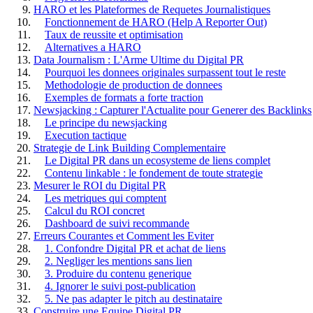
HARO et les Plateformes de Requetes Journalistiques
Fonctionnement de HARO (Help A Reporter Out)
Taux de reussite et optimisation
Alternatives a HARO
Data Journalism : L'Arme Ultime du Digital PR
Pourquoi les donnees originales surpassent tout le reste
Methodologie de production de donnees
Exemples de formats a forte traction
Newsjacking : Capturer l'Actualite pour Generer des Backlinks
Le principe du newsjacking
Execution tactique
Strategie de Link Building Complementaire
Le Digital PR dans un ecosysteme de liens complet
Contenu linkable : le fondement de toute strategie
Mesurer le ROI du Digital PR
Les metriques qui comptent
Calcul du ROI concret
Dashboard de suivi recommande
Erreurs Courantes et Comment les Eviter
1. Confondre Digital PR et achat de liens
2. Negliger les mentions sans lien
3. Produire du contenu generique
4. Ignorer le suivi post-publication
5. Ne pas adapter le pitch au destinataire
Construire une Equipe Digital PR