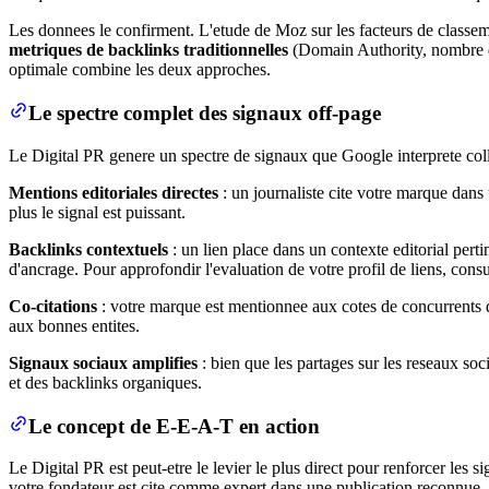
Les donnees le confirment. L'etude de Moz sur les facteurs de classe
metriques de backlinks traditionnelles
(Domain Authority, nombre de l
optimale combine les deux approches.
Le spectre complet des signaux off-page
Le Digital PR genere un spectre de signaux que Google interprete col
Mentions editoriales directes
: un journaliste cite votre marque dans 
plus le signal est puissant.
Backlinks contextuels
: un lien place dans un contexte editorial perti
d'ancrage. Pour approfondir l'evaluation de votre profil de liens, cons
Co-citations
: votre marque est mentionnee aux cotes de concurrents d
aux bonnes entites.
Signaux sociaux amplifies
: bien que les partages sur les reseaux soc
et des backlinks organiques.
Le concept de E-E-A-T en action
Le Digital PR est peut-etre le levier le plus direct pour renforcer le
votre fondateur est cite comme expert dans une publication reconnue, c