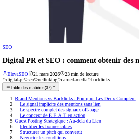
SEO
Digital PR et SEO : comment obtenir des m
ElevaSEO
21 mars 2026
23
min de lecture
digital-pr
seo
netlinking
earned-media
backlinks
Table des matières
(
37
)
Brand Mentions vs Backlinks : Pourquoi Les Deux Comptent
Le signal implicite des mentions sans lien
Le spectre complet des signaux off-page
Le concept de E-E-A-T en action
Guest Posting Strategique : Au-dela du Lien
Identifier les bonnes cibles
Structurer un pitch qui convertit
Negocier les conditions