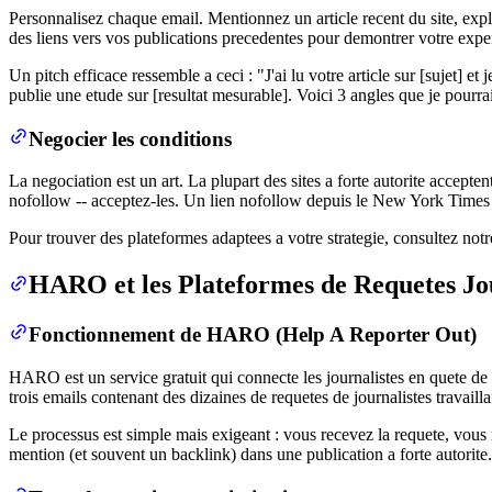
Personnalisez chaque email. Mentionnez un article recent du site, expl
des liens vers vos publications precedentes pour demontrer votre exper
Un pitch efficace ressemble a ceci : "J'ai lu votre article sur [sujet] e
publie une etude sur [resultat mesurable]. Voici 3 angles que je pourra
Negocier les conditions
La negociation est un art. La plupart des sites a forte autorite accepten
nofollow -- acceptez-les. Un lien nofollow depuis le New York Times 
Pour trouver des plateformes adaptees a votre strategie, consultez not
HARO et les Plateformes de Requetes Jo
Fonctionnement de HARO (Help A Reporter Out)
HARO est un service gratuit qui connecte les journalistes en quete d
trois emails contenant des dizaines de requetes de journalistes travail
Le processus est simple mais exigeant : vous recevez la requete, vous r
mention (et souvent un backlink) dans une publication a forte autorite.