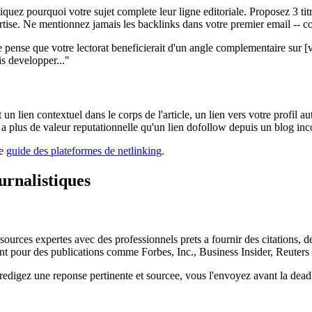
iquez pourquoi votre sujet complete leur ligne editoriale. Proposez 3 ti
tise. Ne mentionnez jamais les backlinks dans votre premier email -- con
t je pense que votre lectorat beneficierait d'un angle complementaire sur 
is developper..."
t un lien contextuel dans le corps de l'article, un lien vers votre profil a
a plus de valeur reputationnelle qu'un lien dofollow depuis un blog in
re
guide des plateformes de netlinking
.
urnalistiques
e sources expertes avec des professionnels prets a fournir des citatio
lant pour des publications comme Forbes, Inc., Business Insider, Reuters 
edigez une reponse pertinente et sourcee, vous l'envoyez avant la deadli