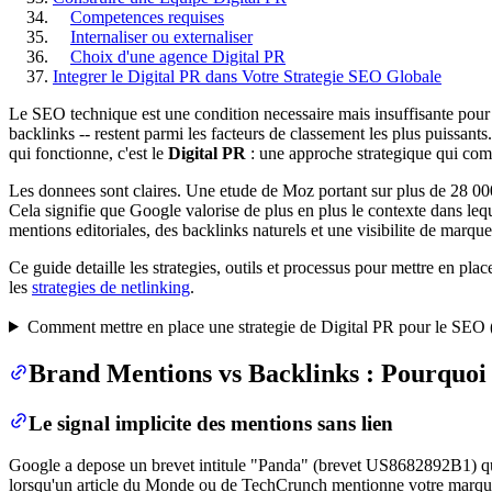
Competences requises
Internaliser ou externaliser
Choix d'une agence Digital PR
Integrer le Digital PR dans Votre Strategie SEO Globale
Le SEO technique est une condition necessaire mais insuffisante pour 
backlinks -- restent parmi les facteurs de classement les plus puissant
qui fonctionne, c'est le
Digital PR
: une approche strategique qui comb
Les donnees sont claires. Une etude de Moz portant sur plus de 28 0
Cela signifie que Google valorise de plus en plus le contexte dans le
mentions editoriales, des backlinks naturels et une visibilite de marqu
Ce guide detaille les strategies, outils et processus pour mettre en pl
les
strategies de netlinking
.
Comment mettre en place une strategie de Digital PR pour le SEO
Brand Mentions vs Backlinks : Pourquo
Le signal implicite des mentions sans lien
Google a depose un brevet intitule "Panda" (brevet US8682892B1) qu
lorsqu'un article du Monde ou de TechCrunch mentionne votre marque s