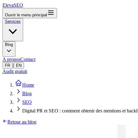
ElevaSEO
Ouvrir le menu principal
Services
Blog
A propos
Contact
|
FR
EN
Audit gratuit
Home
Blog
SEO
Digital PR et SEO : comment obtenir des mentions et backli
Retour au blog