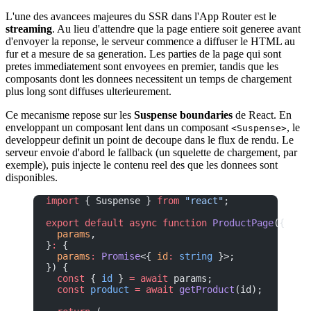
L'une des avancees majeures du SSR dans l'App Router est le
streaming
. Au lieu d'attendre que la page entiere soit generee avant
d'envoyer la reponse, le serveur commence a diffuser le HTML au
fur et a mesure de sa generation. Les parties de la page qui sont
pretes immediatement sont envoyees en premier, tandis que les
composants dont les donnees necessitent un temps de chargement
plus long sont diffuses ulterieurement.
Ce mecanisme repose sur les
Suspense boundaries
de React. En
enveloppant un composant lent dans un composant
, le
<Suspense>
developpeur definit un point de decoupe dans le flux de rendu. Le
serveur envoie d'abord le fallback (un squelette de chargement, par
exemple), puis injecte le contenu reel des que les donnees sont
disponibles.
import
 { Suspense } 
from
 "react"
;
export
 default
 async
 function
 ProductPage
({
  params
,
}
:
 {
  params
:
 Promise
<{ 
id
:
 string
 }>;
}) {
  const
 { 
id
 } 
=
 await
 params;
  const
 product
 =
 await
 getProduct
(id);