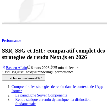
Performance
SSR, SSG et ISR : comparatif complet des
strategies de rendu Next.js en 2026
Bastien Allain
6 mars 2026
25
min de lecture
ssr
ssg
isr
nextjs
rendering
performance
Table des matières
(
43
)
Comprendre les strategies de rendu dans le contexte de l'App
Router
Le paradigme Server Components
Rendu statique et rendu dynamique : la distinction
fondamentale