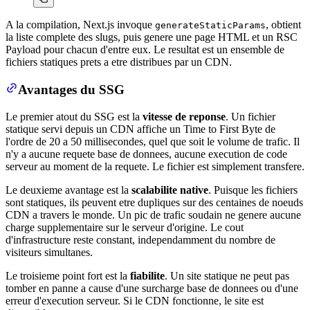
A la compilation, Next.js invoque
, obtient
generateStaticParams
la liste complete des slugs, puis genere une page HTML et un RSC
Payload pour chacun d'entre eux. Le resultat est un ensemble de
fichiers statiques prets a etre distribues par un CDN.
Avantages du SSG
Le premier atout du SSG est la
vitesse de reponse
. Un fichier
statique servi depuis un CDN affiche un Time to First Byte de
l'ordre de 20 a 50 millisecondes, quel que soit le volume de trafic. Il
n'y a aucune requete base de donnees, aucune execution de code
serveur au moment de la requete. Le fichier est simplement transfere.
Le deuxieme avantage est la
scalabilite native
. Puisque les fichiers
sont statiques, ils peuvent etre dupliques sur des centaines de noeuds
CDN a travers le monde. Un pic de trafic soudain ne genere aucune
charge supplementaire sur le serveur d'origine. Le cout
d'infrastructure reste constant, independamment du nombre de
visiteurs simultanes.
Le troisieme point fort est la
fiabilite
. Un site statique ne peut pas
tomber en panne a cause d'une surcharge base de donnees ou d'une
erreur d'execution serveur. Si le CDN fonctionne, le site est