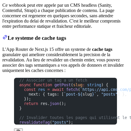
Ce webhook peut etre appele par un CMS headless (Sanity,
Contentful, Strapi) a chaque publication de contenu. La page
concernee est regeneree en quelques secondes, sans attendre
l'expiration du delai de revalidation. C'est le meilleur compromis
entre performance statique et fraicheur editoriale.
Le systeme de cache tags
L'App Router de Next.js 15 offre un systeme de
cache tags
granulaire qui ameliore considerablement la precision de la
revalidation. Au lieu de revalider un chemin entier, vous pouvez
associer des tags semantiques a vos appels de donnees et invalider
uniquement les caches concernes :
// Associer un tag a un fetch
async
 function
 getPost
(
slug
:
 string
) {
  const
 res
 =
 await
 fetch
(
`https://api.cms.com/
    next: { tags: [
`post-${
slug
}`
, 
"posts"
] },
  });
  return
 res.
json
();
}
// Invalider toutes les pages qui utilisent le 
revalidateTag
(
"posts"
);