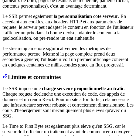
(tableaux de bord, pages de resultats de recherche, paniers d'achat,
contenus personnalises), c'est un avantage determinant.
Le SSR permet egalement la
personnalisation cote serveur
. En
accedant aux cookies, aux headers HTTP et aux parametres de
requete, le serveur peut adapter le contenu en fonction de l'utilisateur
: afficher un prix dans la bonne devise, adapter le contenu a la
geolocalisation, ou pre-rendre un etat authentifie.
Le streaming ameliore significativement les metriques de
performance percue. Meme si la page complete prend deux
secondes a generer, l'utilisateur voit un premier affichage coherent
en quelques centaines de millisecondes grace au flux progressif.
Limites et contraintes
Le SSR impose une
charge serveur proportionnelle au trafic
.
Chaque requete declenche une execution de code, des appels de
donnees et un rendu React. Pour un site a fort trafic, cela necessite
une infrastructure serveur robuste et correctement dimensionnee. Les
couts d'hebergement sont mecaniquement plus eleves qu'avec du
SSG.
Le Time to First Byte est egalement plus eleve qu'en SSG, car le
serveur doit effectuer un traitement avant de commencer a envoyer