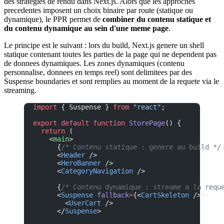
des strategies de rendu dans Next.js. Alors que les approches
precedentes imposent un choix binaire par route (statique ou
dynamique), le PPR permet de
combiner du contenu statique et
du contenu dynamique au sein d'une meme page
.
Le principe est le suivant : lors du build, Next.js genere un shell
statique contenant toutes les parties de la page qui ne dependent pas
de donnees dynamiques. Les zones dynamiques (contenu
personnalise, donnees en temps reel) sont delimitees par des
Suspense boundaries et sont remplies au moment de la requete via le
streaming.
import
 { Suspense } 
from
 "react"
;
export
 default
 function
 StorePage
() {
  return
 (
    <
main
>
      {
/* Contenu statique : genere au build */
      <
Header
 />
      <
HeroBanner
 />
      <
CategoryNavigation
 />
      {
/* Contenu dynamique : streame a la requ
      <
Suspense
 fallback
=
{<
CartSkeleton
 />}>
        <
UserCart
 />
      </
Suspense
>