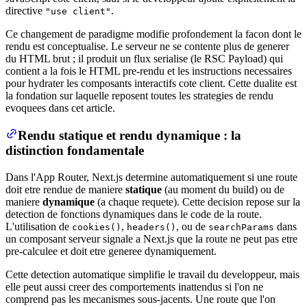
directive
.
"use client"
Ce changement de paradigme modifie profondement la facon dont le
rendu est conceptualise. Le serveur ne se contente plus de generer
du HTML brut ; il produit un flux serialise (le RSC Payload) qui
contient a la fois le HTML pre-rendu et les instructions necessaires
pour hydrater les composants interactifs cote client. Cette dualite est
la fondation sur laquelle reposent toutes les strategies de rendu
evoquees dans cet article.
Rendu statique et rendu dynamique : la
distinction fondamentale
Dans l'App Router, Next.js determine automatiquement si une route
doit etre rendue de maniere
statique
(au moment du build) ou de
maniere
dynamique
(a chaque requete). Cette decision repose sur la
detection de fonctions dynamiques dans le code de la route.
L'utilisation de
,
, ou de
dans
cookies()
headers()
searchParams
un composant serveur signale a Next.js que la route ne peut pas etre
pre-calculee et doit etre generee dynamiquement.
Cette detection automatique simplifie le travail du developpeur, mais
elle peut aussi creer des comportements inattendus si l'on ne
comprend pas les mecanismes sous-jacents. Une route que l'on