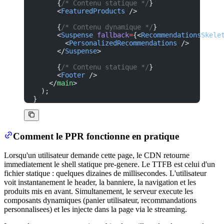
      {
/* Contenu statique */
}
      <
FeaturedProducts
 />
      {
/* Contenu dynamique */
}
      <
Suspense
 fallback
=
{<
RecommendationsSkele
        <
PersonalizedRecommendations
 />
      </
Suspense
>
      {
/* Contenu statique */
}
      <
Footer
 />
    </
main
>
  );
}
Comment le PPR fonctionne en pratique
Lorsqu'un utilisateur demande cette page, le CDN retourne
immediatement le shell statique pre-genere. Le TTFB est celui d'un
fichier statique : quelques dizaines de millisecondes. L'utilisateur
voit instantanement le header, la banniere, la navigation et les
produits mis en avant. Simultanement, le serveur execute les
composants dynamiques (panier utilisateur, recommandations
personnalisees) et les injecte dans la page via le streaming.