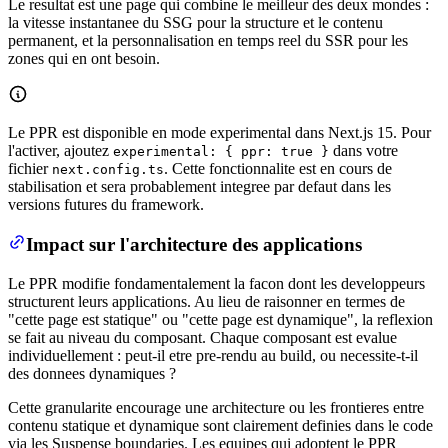
Le resultat est une page qui combine le meilleur des deux mondes :
la vitesse instantanee du SSG pour la structure et le contenu
permanent, et la personnalisation en temps reel du SSR pour les
zones qui en ont besoin.
Le PPR est disponible en mode experimental dans Next.js 15. Pour
l'activer, ajoutez
dans votre
experimental: { ppr: true }
fichier
. Cette fonctionnalite est en cours de
next.config.ts
stabilisation et sera probablement integree par defaut dans les
versions futures du framework.
Impact sur l'architecture des applications
Le PPR modifie fondamentalement la facon dont les developpeurs
structurent leurs applications. Au lieu de raisonner en termes de
"cette page est statique" ou "cette page est dynamique", la reflexion
se fait au niveau du composant. Chaque composant est evalue
individuellement : peut-il etre pre-rendu au build, ou necessite-t-il
des donnees dynamiques ?
Cette granularite encourage une architecture ou les frontieres entre
contenu statique et dynamique sont clairement definies dans le code
via les Suspense boundaries. Les equipes qui adoptent le PPR