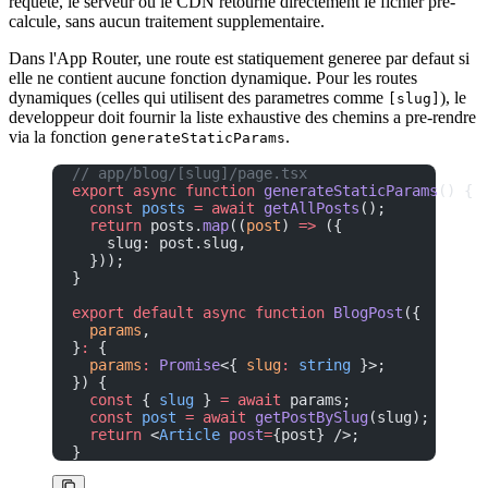
requete, le serveur ou le CDN retourne directement le fichier pre-
calcule, sans aucun traitement supplementaire.
Dans l'App Router, une route est statiquement generee par defaut si
elle ne contient aucune fonction dynamique. Pour les routes
dynamiques (celles qui utilisent des parametres comme
), le
[slug]
developpeur doit fournir la liste exhaustive des chemins a pre-rendre
via la fonction
.
generateStaticParams
// app/blog/[slug]/page.tsx
export
 async
 function
 generateStaticParams
() {
  const
 posts
 =
 await
 getAllPosts
();
  return
 posts.
map
((
post
) 
=>
 ({
    slug: post.slug,
  }));
}
export
 default
 async
 function
 BlogPost
({
  params
,
}
:
 {
  params
:
 Promise
<{ 
slug
:
 string
 }>;
}) {
  const
 { 
slug
 } 
=
 await
 params;
  const
 post
 =
 await
 getPostBySlug
(slug);
  return
 <
Article
 post
=
{post} />;
}