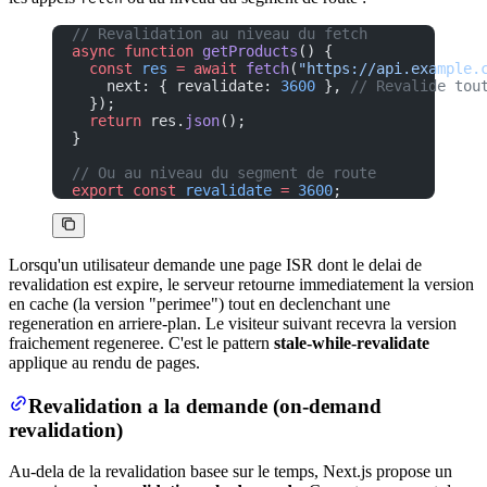
// Revalidation au niveau du fetch
async
 function
 getProducts
() {
  const
 res
 =
 await
 fetch
(
"https://api.example.
    next: { revalidate: 
3600
 }, 
// Revalide tou
  });
  return
 res.
json
();
}
// Ou au niveau du segment de route
export
 const
 revalidate
 =
 3600
;
Lorsqu'un utilisateur demande une page ISR dont le delai de
revalidation est expire, le serveur retourne immediatement la version
en cache (la version "perimee") tout en declenchant une
regeneration en arriere-plan. Le visiteur suivant recevra la version
fraichement regeneree. C'est le pattern
stale-while-revalidate
applique au rendu de pages.
Revalidation a la demande (on-demand
revalidation)
Au-dela de la revalidation basee sur le temps, Next.js propose un