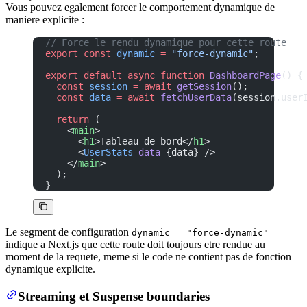
Vous pouvez egalement forcer le comportement dynamique de
maniere explicite :
// Force le rendu dynamique pour cette route
export
 const
 dynamic
 =
 "force-dynamic"
;
export
 default
 async
 function
 DashboardPage
() {
  const
 session
 =
 await
 getSession
();
  const
 data
 =
 await
 fetchUserData
(session.user
  return
 (
    <
main
>
      <
h1
>Tableau de bord</
h1
>
      <
UserStats
 data
=
{data} />
    </
main
>
  );
}
Le segment de configuration
dynamic = "force-dynamic"
indique a Next.js que cette route doit toujours etre rendue au
moment de la requete, meme si le code ne contient pas de fonction
dynamique explicite.
Streaming et Suspense boundaries