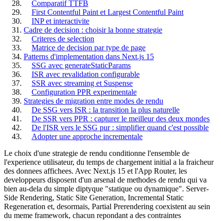
Comparatif TTFB
First Contentful Paint et Largest Contentful Paint
INP et interactivite
Cadre de decision : choisir la bonne strategie
Criteres de selection
Matrice de decision par type de page
Patterns d'implementation dans Next.js 15
SSG avec generateStaticParams
ISR avec revalidation configurable
SSR avec streaming et Suspense
Configuration PPR experimentale
Strategies de migration entre modes de rendu
De SSG vers ISR : la transition la plus naturelle
De SSR vers PPR : capturer le meilleur des deux mondes
De l'ISR vers le SSG pur : simplifier quand c'est possible
Adopter une approche incrementale
Le choix d'une strategie de rendu conditionne l'ensemble de
l'experience utilisateur, du temps de chargement initial a la fraicheur
des donnees affichees. Avec Next.js 15 et l'App Router, les
developpeurs disposent d'un arsenal de methodes de rendu qui va
bien au-dela du simple diptyque "statique ou dynamique". Server-
Side Rendering, Static Site Generation, Incremental Static
Regeneration et, desormais, Partial Prerendering coexistent au sein
du meme framework, chacun repondant a des contraintes