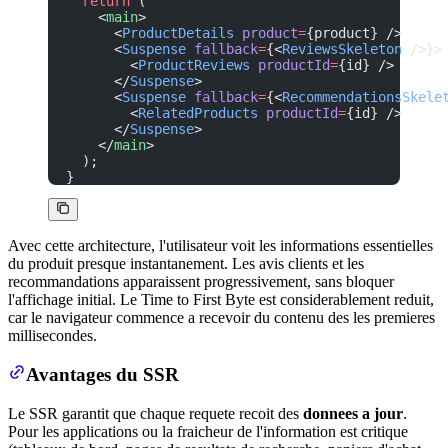
  return
 (
    <
main
>
      <
ProductDetails
 product
=
{product} />
      <
Suspense
 fallback
=
{<
ReviewsSkeleton
 />}>
        <
ProductReviews
 productId
=
{id} />
      </
Suspense
>
      <
Suspense
 fallback
=
{<
RecommendationsSkele
        <
RelatedProducts
 productId
=
{id} />
      </
Suspense
>
    </
main
>
  );
}
Avec cette architecture, l'utilisateur voit les informations essentielles
du produit presque instantanement. Les avis clients et les
recommandations apparaissent progressivement, sans bloquer
l'affichage initial. Le Time to First Byte est considerablement reduit,
car le navigateur commence a recevoir du contenu des les premieres
millisecondes.
Avantages du SSR
Le SSR garantit que chaque requete recoit des
donnees a jour
.
Pour les applications ou la fraicheur de l'information est critique