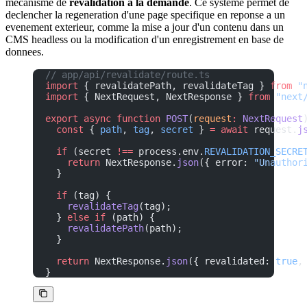
mecanisme de
revalidation a la demande
. Ce systeme permet de
declencher la regeneration d'une page specifique en reponse a un
evenement exterieur, comme la mise a jour d'un contenu dans un
CMS headless ou la modification d'un enregistrement en base de
donnees.
// app/api/revalidate/route.ts
import
 { revalidatePath, revalidateTag } 
from
 "
import
 { NextRequest, NextResponse } 
from
 "next
export
 async
 function
 POST
(
request
:
 NextRequest
  const
 { 
path
, 
tag
, 
secret
 } 
=
 await
 request.
j
  if
 (secret 
!==
 process.env.
REVALIDATION_SECRE
    return
 NextResponse.
json
({ error: 
"Unauthor
  }
  if
 (tag) {
    revalidateTag
(tag);
  } 
else
 if
 (path) {
    revalidatePath
(path);
  }
  return
 NextResponse.
json
({ revalidated: 
true
,
}