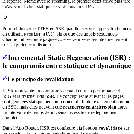
la reponse. Meme avec le streaming, le premier octet arrive plus tard
qu'avec un fichier statique servi depuis un CDN.
Pour minimiser le TTFB en SSR, parallelisez vos appels de donnees
en utilisant
plutot que des appels sequentiels.
Promise.all()
Chaque milliseconde gagnee cote serveur se repercute directement
sur l'experience utilisateur.
Incremental Static Regeneration (ISR) :
le compromis entre statique et dynamique
Le principe de revalidation
L'ISR represente un compromis elegant entre la performance du
SSG et la fraicheur du SSR. Le concept est le suivant : les pages
sont generees statiquement au moment du build, exactement comme
en SSG, mais elles peuvent etre
regenerees en arriere-plan
apres
un intervalle de temps defini, sans necessite de redeploiement
complet.
Dans l'App Router, l'ISR est configure via l'option
sur
revalidate
les appels
ou au niveau du segment de route :
fetch