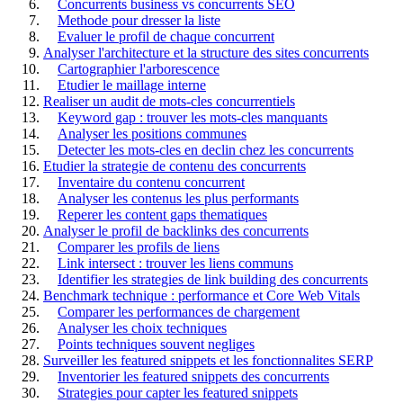
Concurrents business vs concurrents SEO
Methode pour dresser la liste
Evaluer le profil de chaque concurrent
Analyser l'architecture et la structure des sites concurrents
Cartographier l'arborescence
Etudier le maillage interne
Realiser un audit de mots-cles concurrentiels
Keyword gap : trouver les mots-cles manquants
Analyser les positions communes
Detecter les mots-cles en declin chez les concurrents
Etudier la strategie de contenu des concurrents
Inventaire du contenu concurrent
Analyser les contenus les plus performants
Reperer les content gaps thematiques
Analyser le profil de backlinks des concurrents
Comparer les profils de liens
Link intersect : trouver les liens communs
Identifier les strategies de link building des concurrents
Benchmark technique : performance et Core Web Vitals
Comparer les performances de chargement
Analyser les choix techniques
Points techniques souvent negliges
Surveiller les featured snippets et les fonctionnalites SERP
Inventorier les featured snippets des concurrents
Strategies pour capter les featured snippets