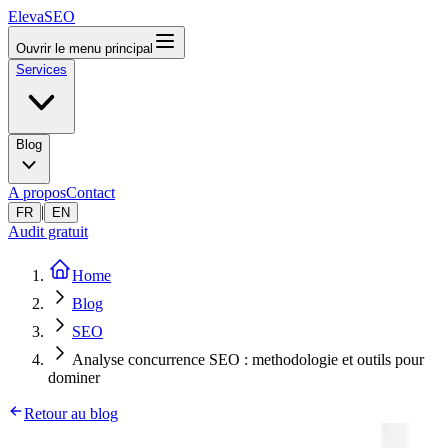
ElevaSEO
Ouvrir le menu principal
Services
Blog
A propos
Contact
|
FR
EN
Audit gratuit
Home
Blog
SEO
Analyse concurrence SEO : methodologie et outils pour
dominer
Retour au blog