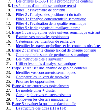
Les criteres E-E-A-T et la profondeur de contenu
Les 5 piliers d'un audit semantique reussi
Pilier 1 : l'inventaire de contenu
Pilier 2 : l'analyse des positions et du trafic
Pilier 3 : l'analyse concurrentielle semantique
Pilier 4 : l'evaluation de la qualite semantique
Pilier 5 : le diagnostic du maillage interne
Etape 1 : cartographier votre univers semantique existant
Extraire vos mots-cles positionnes
Categoriser par intention de recherche
Identifier les pages orphelines et les contenus obsoletes
Etape 2 : analyser le champ lexical de chaque contenu
Comprendre le score de pertinence semantique
Les metriques cles a surveiller
Utiliser les outils d'analyse semantique
Etape 3 : realiser une analyse de gap de contenu
Identifier vos concurrents semantiques
Comparer les univers de mots-cles
Prioriser les opportunites
Etape 4 : structurer vos topic clusters
Le modele pilier + cluster
Cartographier vos clusters existants
Concevoir les clusters manquants
Etape 5 : evaluer la qualite redactionnelle
La structure des titres (H1 a H4)