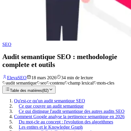
SEO
Audit semantique SEO : methodologie
complete et outils
ElevaSEO
18 mars 2026
34
min de lecture
audit semantique
seo
contenu
champ lexical
mots-cles
Table des matières
(
82
)
Qu'est-ce qu'un audit semantique SEO
Ce que couvre un audit semantique
Ce qui distingue l'audit semantique des autres audits SEO
Comment Google analyse la pertinence semantique en 2026
Du mot-cle au concept : l'evolution des algorithmes
Les entites et le Knowledge Graph