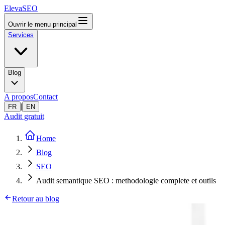
ElevaSEO
Ouvrir le menu principal
Services
Blog
A propos
Contact
|
FR
EN
Audit gratuit
Home
Blog
SEO
Audit semantique SEO : methodologie complete et outils
Retour au blog