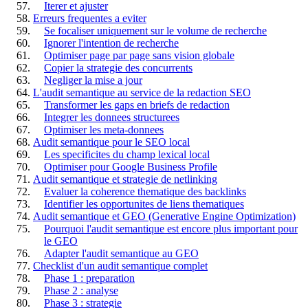
Iterer et ajuster
Erreurs frequentes a eviter
Se focaliser uniquement sur le volume de recherche
Ignorer l'intention de recherche
Optimiser page par page sans vision globale
Copier la strategie des concurrents
Negliger la mise a jour
L'audit semantique au service de la redaction SEO
Transformer les gaps en briefs de redaction
Integrer les donnees structurees
Optimiser les meta-donnees
Audit semantique pour le SEO local
Les specificites du champ lexical local
Optimiser pour Google Business Profile
Audit semantique et strategie de netlinking
Evaluer la coherence thematique des backlinks
Identifier les opportunites de liens thematiques
Audit semantique et GEO (Generative Engine Optimization)
Pourquoi l'audit semantique est encore plus important pour
le GEO
Adapter l'audit semantique au GEO
Checklist d'un audit semantique complet
Phase 1 : preparation
Phase 2 : analyse
Phase 3 : strategie