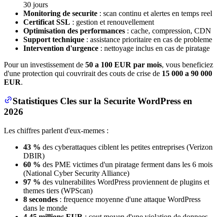
30 jours
Monitoring de securite
: scan continu et alertes en temps reel
Certificat SSL
: gestion et renouvellement
Optimisation des performances
: cache, compression, CDN
Support technique
: assistance prioritaire en cas de probleme
Intervention d'urgence
: nettoyage inclus en cas de piratage
Pour un investissement de
50 a 100 EUR par mois
, vous beneficiez
d'une protection qui couvrirait des couts de crise de
15 000 a 90 000
EUR
.
Statistiques Cles sur la Securite WordPress en
2026
Les chiffres parlent d'eux-memes :
43 %
des cyberattaques ciblent les petites entreprises (Verizon
DBIR)
60 %
des PME victimes d'un piratage ferment dans les 6 mois
(National Cyber Security Alliance)
97 %
des vulnerabilites WordPress proviennent de plugins et
themes tiers (WPScan)
8 secondes
: frequence moyenne d'une attaque WordPress
dans le monde
4,45 millions EUR
: cout moyen d'une violation de donnees