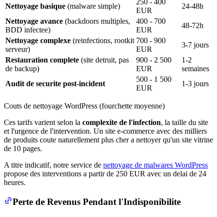
250 - 400
Nettoyage basique
(malware simple)
24-48h
EUR
Nettoyage avance
(backdoors multiples,
400 - 700
48-72h
BDD infectee)
EUR
Nettoyage complexe
(reinfections, rootkit
700 - 900
3-7 jours
serveur)
EUR
Restauration complete
(site detruit, pas
900 - 2 500
1-2
de backup)
EUR
semaines
500 - 1 500
Audit de securite post-incident
1-3 jours
EUR
Couts de nettoyage WordPress (fourchette moyenne)
Ces tarifs varient selon la
complexite de l'infection
, la taille du site
et l'urgence de l'intervention. Un site e-commerce avec des milliers
de produits coute naturellement plus cher a nettoyer qu'un site vitrine
de 10 pages.
A titre indicatif, notre service de
nettoyage de malwares WordPress
propose des interventions a partir de 250 EUR avec un delai de 24
heures.
Perte de Revenus Pendant l'Indisponibilite