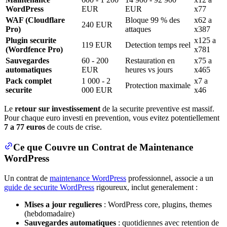
WordPress
EUR
EUR
x77
WAF (Cloudflare
Bloque 99 % des
x62 a
240 EUR
Pro)
attaques
x387
Plugin securite
x125 a
119 EUR
Detection temps reel
(Wordfence Pro)
x781
Sauvegardes
60 - 200
Restauration en
x75 a
automatiques
EUR
heures vs jours
x465
Pack complet
1 000 - 2
x7 a
Protection maximale
securite
000 EUR
x46
Le
retour sur investissement
de la securite preventive est massif.
Pour chaque euro investi en prevention, vous evitez potentiellement
7 a 77 euros
de couts de crise.
Ce que Couvre un Contrat de Maintenance
WordPress
Un contrat de
maintenance WordPress
professionnel, associe a un
guide de securite WordPress
rigoureux, inclut generalement :
Mises a jour regulieres
: WordPress core, plugins, themes
(hebdomadaire)
Sauvegardes automatiques
: quotidiennes avec retention de