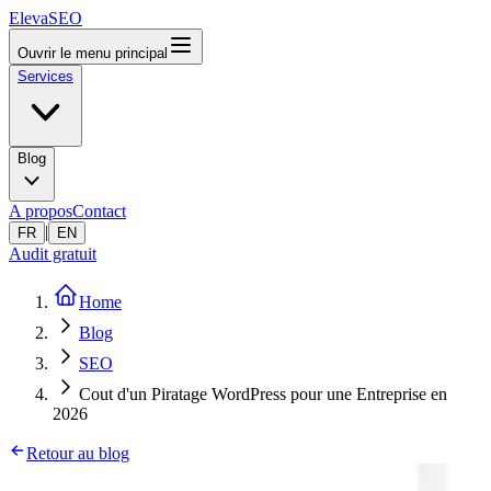
ElevaSEO
Ouvrir le menu principal
Services
Blog
A propos
Contact
|
FR
EN
Audit gratuit
Home
Blog
SEO
Cout d'un Piratage WordPress pour une Entreprise en
2026
Retour au blog