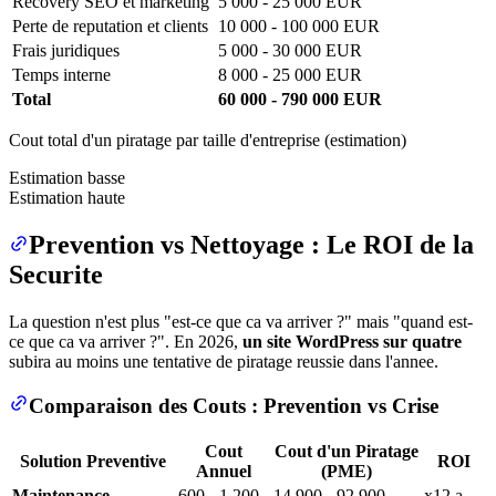
Recovery SEO et marketing
5 000 - 25 000 EUR
Perte de reputation et clients
10 000 - 100 000 EUR
Frais juridiques
5 000 - 30 000 EUR
Temps interne
8 000 - 25 000 EUR
Total
60 000 - 790 000 EUR
Cout total d'un piratage par taille d'entreprise (estimation)
Estimation basse
Estimation haute
Prevention vs Nettoyage : Le ROI de la
Securite
La question n'est plus "est-ce que ca va arriver ?" mais "quand est-
ce que ca va arriver ?". En 2026,
un site WordPress sur quatre
subira au moins une tentative de piratage reussie dans l'annee.
Comparaison des Couts : Prevention vs Crise
Cout
Cout d'un Piratage
Solution Preventive
ROI
Annuel
(PME)
Maintenance
600 - 1 200
14 900 - 92 900
x12 a