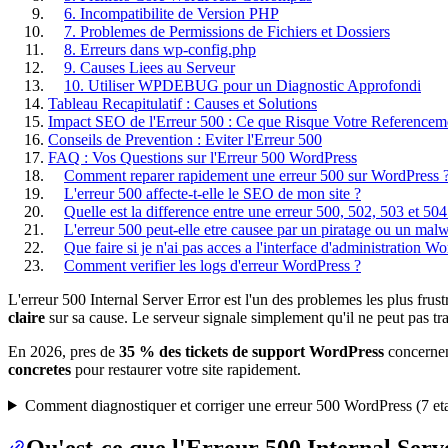
6. Incompatibilite de Version PHP
7. Problemes de Permissions de Fichiers et Dossiers
8. Erreurs dans wp-config.php
9. Causes Liees au Serveur
10. Utiliser WPDEBUG pour un Diagnostic Approfondi
Tableau Recapitulatif : Causes et Solutions
Impact SEO de l'Erreur 500 : Ce que Risque Votre Referencem
Conseils de Prevention : Eviter l'Erreur 500
FAQ : Vos Questions sur l'Erreur 500 WordPress
Comment reparer rapidement une erreur 500 sur WordPress 
L'erreur 500 affecte-t-elle le SEO de mon site ?
Quelle est la difference entre une erreur 500, 502, 503 et 504
L'erreur 500 peut-elle etre causee par un piratage ou un mal
Que faire si je n'ai pas acces a l'interface d'administration W
Comment verifier les logs d'erreur WordPress ?
L'erreur 500 Internal Server Error est l'un des problemes les plus frus
claire
sur sa cause. Le serveur signale simplement qu'il ne peut pas tra
En 2026, pres de
35 % des tickets de support WordPress
concernen
concretes
pour restaurer votre site rapidement.
Comment diagnostiquer et corriger une erreur 500 WordPress
(
7
et
Qu'est-ce que l'Erreur 500 Internal Serv