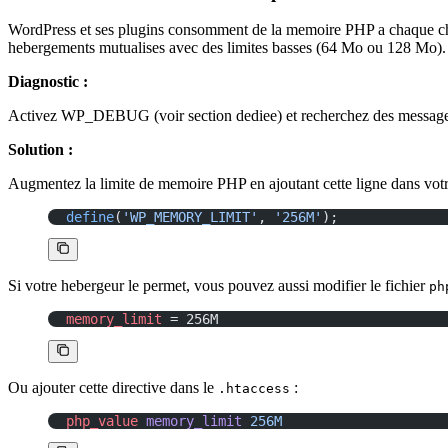
WordPress et ses plugins consomment de la memoire PHP a chaque charge
hebergements mutualises avec des limites basses (64 Mo ou 128 Mo).
Diagnostic :
Activez WP_DEBUG (voir section dediee) et recherchez des messa
Solution :
Augmentez la limite de memoire PHP en ajoutant cette ligne dans votr
define
(
'WP_MEMORY_LIMIT'
, 
'256M'
);
Si votre hebergeur le permet, vous pouvez aussi modifier le fichier
ph
memory_limit
 = 256M
Ou ajouter cette directive dans le
:
.htaccess
php_value
 memory_limit
 256M