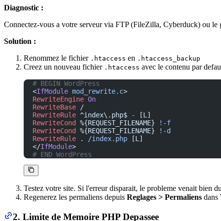
Diagnostic :
Connectez-vous a votre serveur via FTP (FileZilla, Cyberduck) ou le ge
Solution :
Renommez le fichier
en
.htaccess
.htaccess_backup
Creez un nouveau fichier
avec le contenu par defaut
.htaccess
# BEGIN WordPress
<
IfModule
 mod_rewrite.c
>
RewriteEngine
 On
RewriteBase
 /
RewriteRule
 ^index\.php$
 -
 [L]
RewriteCond
 %{REQUEST_FILENAME}
 !-f
RewriteCond
 %{REQUEST_FILENAME}
 !-d
RewriteRule
 .
 /index.php
 [L]
</
IfModule
>
# END WordPress
Testez votre site. Si l'erreur disparait, le probleme venait bien 
Regenerez les permaliens depuis
Reglages > Permaliens
dans 
2. Limite de Memoire PHP Depassee