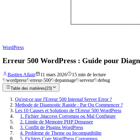
WordPress
Erreur 500 WordPress : Guide pour Diagn
Bastien Allain
11 mars 2026
15
min de lecture
wordpress
erreur-500
depannage
serveur
debug
Table des matières
(
23
)
Qu'est-ce que l'Erreur 500 Internal Server Error ?
Methode de Diagnostic Rapide : Par Ou Commencer ?
Les 10 Causes et Solutions de l'Erreur 500 WordPress
1. Fichier .htaccess Corrompu ou Mal Configure
2. Limite de Memoire PHP Depassee
3. Conflit de Plugins WordPress
4. Probleme de Theme ou Incompatibilite
5. Fichiers Core WordPress Corrompus