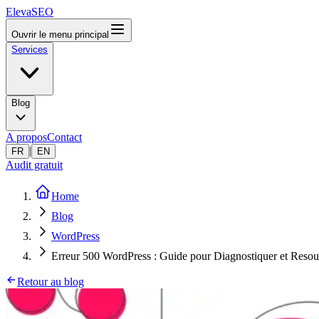
ElevaSEO
Ouvrir le menu principal
Services
Blog
A propos
Contact
|
FR
EN
Audit gratuit
Home
Blog
WordPress
Erreur 500 WordPress : Guide pour Diagnostiquer et Resou
Retour au blog