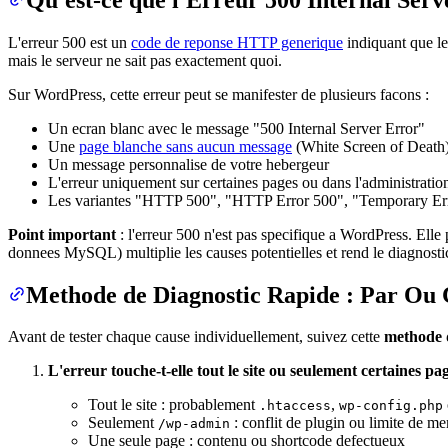
L'erreur 500 est un
code de reponse HTTP generique
indiquant que le
mais le serveur ne sait pas exactement quoi.
Sur WordPress, cette erreur peut se manifester de plusieurs facons :
Un ecran blanc avec le message "500 Internal Server Error"
Une
page blanche sans aucun message
(White Screen of Death
Un message personnalise de votre hebergeur
L'erreur uniquement sur certaines pages ou dans l'administration
Les variantes "HTTP 500", "HTTP Error 500", "Temporary Erro
Point important
: l'erreur 500 n'est pas specifique a WordPress. Elle
donnees MySQL) multiplie les causes potentielles et rend le diagnostic
Methode de Diagnostic Rapide : Par O
Avant de tester chaque cause individuellement, suivez cette
methode d
L'erreur touche-t-elle tout le site ou seulement certaines pa
Tout le site : probablement
,
.htaccess
wp-config.php
Seulement
: conflit de plugin ou limite de 
/wp-admin
Une seule page : contenu ou shortcode defectueux