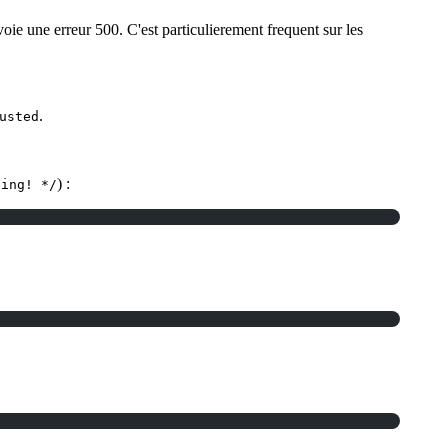
ie une erreur 500. C'est particulierement frequent sur les
.
usted
) :
ting! */