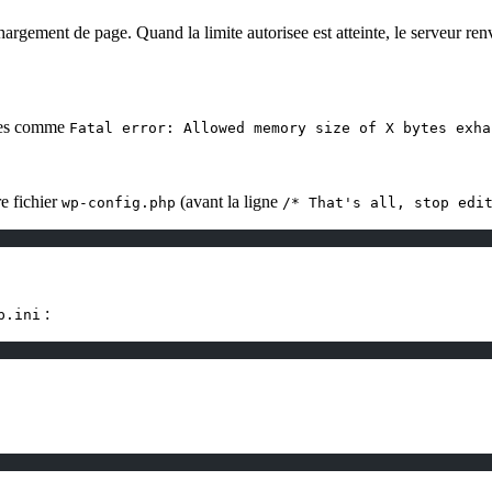
ment de page. Quand la limite autorisee est atteinte, le serveur renvo
ges comme
Fatal error: Allowed memory size of X bytes exha
e fichier
(avant la ligne
wp-config.php
/* That's all, stop edi
:
p.ini