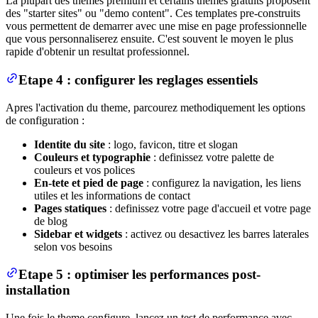
La plupart des themes premium et certains themes gratuits proposent
des "starter sites" ou "demo content". Ces templates pre-construits
vous permettent de demarrer avec une mise en page professionnelle
que vous personnaliserez ensuite. C'est souvent le moyen le plus
rapide d'obtenir un resultat professionnel.
Etape 4 : configurer les reglages essentiels
Apres l'activation du theme, parcourez methodiquement les options
de configuration :
Identite du site
: logo, favicon, titre et slogan
Couleurs et typographie
: definissez votre palette de
couleurs et vos polices
En-tete et pied de page
: configurez la navigation, les liens
utiles et les informations de contact
Pages statiques
: definissez votre page d'accueil et votre page
de blog
Sidebar et widgets
: activez ou desactivez les barres laterales
selon vos besoins
Etape 5 : optimiser les performances post-
installation
Une fois le theme configure, lancez un test de performance avec