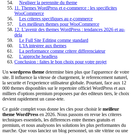
Negliger la perennite du theme
11. Themes WordPress et e-commerce : les specificites
WooCommerce
Les criteres specifiques au e-commerce
Les meilleurs themes pour WooCommerce
12. L'avenir des themes WordPress : tendances 2026 et au-
dela
Le Full Site Editing comme standard
L'IA integree aux themes
La performance comme critere differenciateur
L'approche headless
Conclusion : faites le bon choix pour votre projet
Un
wordpress theme
determine bien plus que l'apparence de votre
site. Il influence la vitesse de chargement, le referencement naturel,
la securite et l'experience utilisateur globale. Pourtant, face aux 12
000 themes disponibles sur le repertoire officiel WordPress et aux
milliers d'options premium proposees par des editeurs tiers, le choix
devient rapidement un casse-tete.
Ce guide complet vous donne les cles pour choisir le
meilleur
theme WordPress
en 2026. Nous passons en revue les criteres
techniques essentiels, les differences entre themes gratuits et
premium, et nous analysons les solutions les plus performantes du
marche. Que vous lanciez un blog personnel, un site vitrine ou une