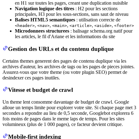
en H1 sur toutes les pages, creant une duplication nuisible
Navigation logique des titres
: H2 pour les sections
principales, H3 pour les sous-sections, sans saut de niveau
Balises HTML5 semantiques
: utilisation correcte de
,
,
,
,
,
<header>
<nav>
<main>
<article>
<aside>
<footer>
Microdonnees structurees
: balisage schema.org natif pour
les articles, le fil d'Ariane et les informations du site
Gestion des URLs et du contenu duplique
Certains themes generent des pages de contenu duplique via les
archives d'auteur, les archives de tags ou les pages de pieces jointes.
Assurez-vous que votre theme (ou votre plugin SEO) permet de
desindexer ces pages inutiles.
Vitesse et budget de crawl
Un theme lent consomme davantage de budget de crawl. Google
alloue un temps limite pour explorer votre site. Si chaque page met 3
secondes a repondre au lieu de 0,5 seconde, Googlebot explorera 6
fois moins de pages dans le meme laps de temps. Pour les sites
volumineux (plus de 1 000 pages), ce facteur devient critique.
Mobile-first indexing