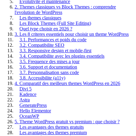
Evolutivite et maintenance
2. Themes classiques vs Block Themes : comprendre
l'evolution de WordPress
Les themes classiques
Les Block Themes (Full Site Editing)
Quel type choisir en 2026 ?
3. Les 8 criteres essentiels pour choisir un theme WordPress
3.1. Performances et poids du code
3.2. Compatibilite SEO
3.3. Responsive design et mobile-first
3.4. Compatibilite avec les plugins essentiels
3.5. Frequence des mises a jour
3.6. Support et documentation
3.7. Personnalisation sans code
3.8. Accessibilite (a11y)
4. Comparatif des meilleurs themes WordPress en 2026
Divi 5
Kadence
Astra
GeneratePress
Hello Elementor
OceanWP
5. Theme WordPress gratuit vs premium : que choisir ?
Les avantages des themes gratuits
Les avantages des themes premium