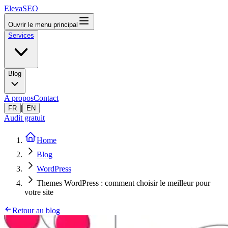
ElevaSEO
Ouvrir le menu principal
Services
Blog
A propos
Contact
|
FR
EN
Audit gratuit
Home
Blog
WordPress
Themes WordPress : comment choisir le meilleur pour
votre site
Retour au blog