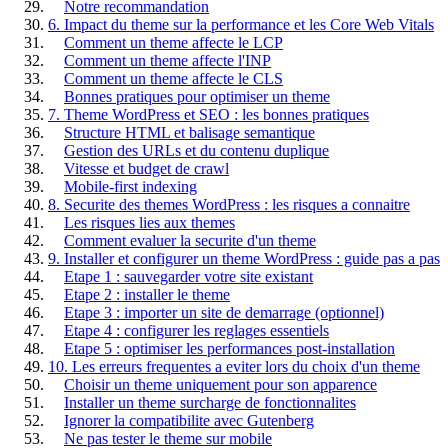
Notre recommandation
6. Impact du theme sur la performance et les Core Web Vitals
Comment un theme affecte le LCP
Comment un theme affecte l'INP
Comment un theme affecte le CLS
Bonnes pratiques pour optimiser un theme
7. Theme WordPress et SEO : les bonnes pratiques
Structure HTML et balisage semantique
Gestion des URLs et du contenu duplique
Vitesse et budget de crawl
Mobile-first indexing
8. Securite des themes WordPress : les risques a connaitre
Les risques lies aux themes
Comment evaluer la securite d'un theme
9. Installer et configurer un theme WordPress : guide pas a pas
Etape 1 : sauvegarder votre site existant
Etape 2 : installer le theme
Etape 3 : importer un site de demarrage (optionnel)
Etape 4 : configurer les reglages essentiels
Etape 5 : optimiser les performances post-installation
10. Les erreurs frequentes a eviter lors du choix d'un theme
Choisir un theme uniquement pour son apparence
Installer un theme surcharge de fonctionnalites
Ignorer la compatibilite avec Gutenberg
Ne pas tester le theme sur mobile